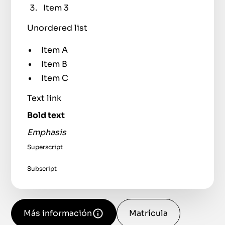
Item 3
Unordered list
Item A
Item B
Item C
Text link
Bold text
Emphasis
Superscript
Subscript
Más información
Matrícula