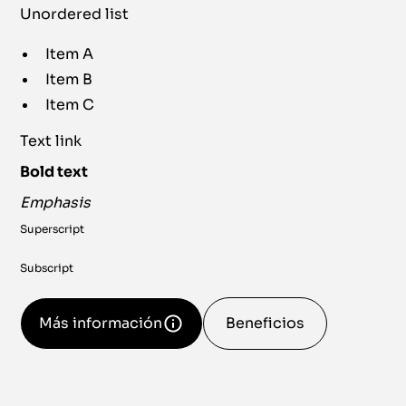
Unordered list
Item A
Item B
Item C
Text link
Bold text
Emphasis
Superscript
Subscript
Más información
Beneficios