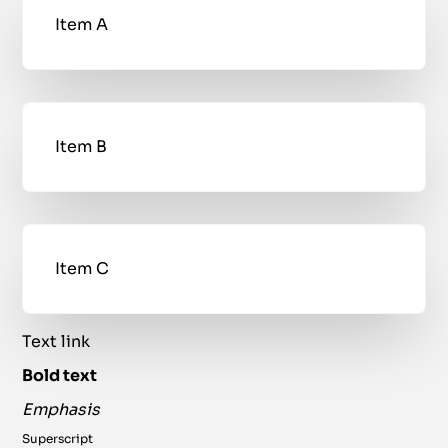
Item A
Item B
Item C
Text link
Bold text
Emphasis
Superscript