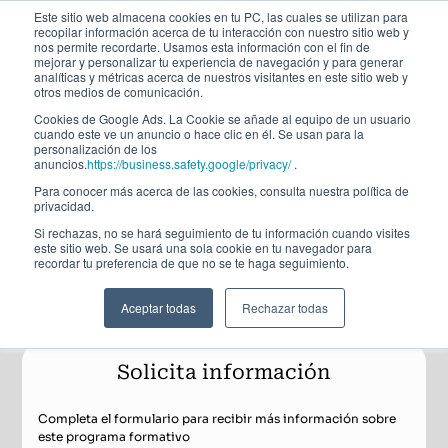
Este sitio web almacena cookies en tu PC, las cuales se utilizan para
recopilar información acerca de tu interacción con nuestro sitio web y
nos permite recordarte. Usamos esta información con el fin de
mejorar y personalizar tu experiencia de navegación y para generar
analíticas y métricas acerca de nuestros visitantes en este sitio web y
otros medios de comunicación.
Cookies de Google Ads. La Cookie se añade al equipo de un usuario
cuando este ve un anuncio o hace clic en él. Se usan para la
personalización de los
Máster Fulltime
anuncios.
https://business.safety.google/privacy/
.
Para conocer más acerca de las cookies, consulta nuestra política de
privacidad.
Máster en Finanzas
Si rechazas, no se hará seguimiento de tu información cuando visites
este sitio web. Se usará una sola cookie en tu navegador para
recordar tu preferencia de que no se te haga seguimiento.
Matrícula abierta
Del 13 de octubre de 2026 al 25 de junio de 2027
32ª Edición
Aceptar todas
Rechazar todas
This is some text inside of a div block.
Solicita información
Completa el formulario para recibir más información sobre
este programa formativo