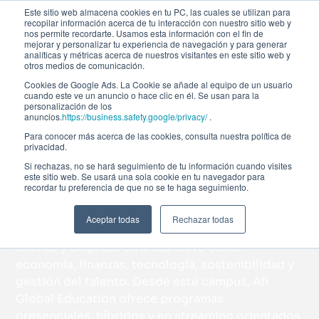
Este sitio web almacena cookies en tu PC, las cuales se utilizan para
recopilar información acerca de tu interacción con nuestro sitio web y
nos permite recordarte. Usamos esta información con el fin de
mejorar y personalizar tu experiencia de navegación y para generar
analíticas y métricas acerca de nuestros visitantes en este sitio web y
otros medios de comunicación.
Cookies de Google Ads. La Cookie se añade al equipo de un usuario
Campus Madrid de
cuando este ve un anuncio o hace clic en él. Se usan para la
personalización de los
anuncios.
https://business.safety.google/privacy/
.
Afi Global
Para conocer más acerca de las cookies, consulta nuestra política de
privacidad.
Education
Si rechazas, no se hará seguimiento de tu información cuando visites
este sitio web. Se usará una sola cookie en tu navegador para
recordar tu preferencia de que no se te haga seguimiento.
Aceptar todas
Rechazar todas
Un espacio diseñado para conectar formación,
talento y empresa en áreas clave como
economía, finanzas, tecnología, sostenibilidad y
gestión del talento. Desde este campus, Afi
Global Education ofrece programas
presenciales, híbridos y en streaming orientados