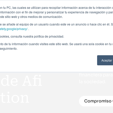
ción profesional
Campus virtual
Alumni: Portal de empleo
Empre
 tu PC, las cuales se utilizan para recopilar información acerca de tu interacción 
nformación con el fin de mejorar y personalizar tu experiencia de navegación y par
este sitio web y otros medios de comunicación.
Áreas
In company
Becas
Nosotros
A
 se añade al equipo de un usuario cuando este ve un anuncio o hace clic en él. S
afety.google/privacy/
.
okies, consulta nuestra política de privacidad.
to de tu información cuando visites este sitio web. Se usará una sola cookie en tu
Afi Global Educ
 seguimiento.
de las person
Aceptar
social. Somos 
tecnología y s
financiera par
de Afi
la sociedad.
tion
Compromiso