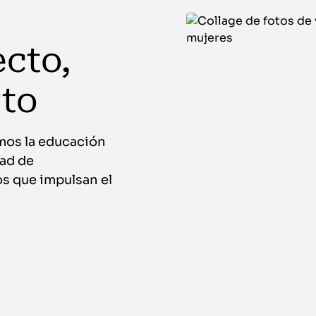
cto,
rto
emos la educación
dad de
s que impulsan el