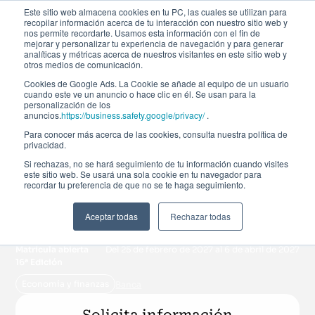
Este sitio web almacena cookies en tu PC, las cuales se utilizan para
recopilar información acerca de tu interacción con nuestro sitio web y
nos permite recordarte. Usamos esta información con el fin de
mejorar y personalizar tu experiencia de navegación y para generar
analíticas y métricas acerca de nuestros visitantes en este sitio web y
otros medios de comunicación.
Cookies de Google Ads. La Cookie se añade al equipo de un usuario
cuando este ve un anuncio o hace clic en él. Se usan para la
personalización de los
Curso de especialización
anuncios.
https://business.safety.google/privacy/
.
Para conocer más acerca de las cookies, consulta nuestra política de
privacidad.
Gestión de la solvencia
Si rechazas, no se hará seguimiento de tu información cuando visites
este sitio web. Se usará una sola cookie en tu navegador para
y regulación prudencial
recordar tu preferencia de que no se te haga seguimiento.
y de resolución
Aceptar todas
Rechazar todas
Matrícula abierta
Del 25 de febrero de 2027 al 6 de abril de 2027
16ª Edición
Economía y finanzas
Banca