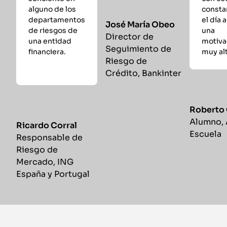
alguno de los
consta
departamentos
el día a
José María Obeo
de riesgos de
una
Director de
una entidad
motiva
Seguimiento de
financiera.
muy alt
Riesgo de
Crédito
,
Bankinter
Roberto
Alumno
,
Ricardo Corral
Escuela
Responsable de
Riesgo de
Mercado
,
ING
España y Portugal