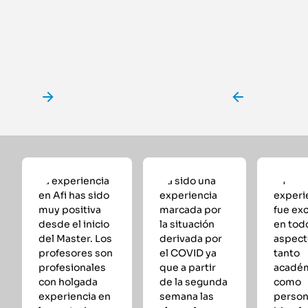
La experiencia
Ha sido una
Mi
en Afi has sido
experiencia
experi
muy positiva
marcada por
fue ex
desde el inicio
la situación
en tod
del Master. Los
derivada por
aspect
profesores son
el COVID ya
tanto
profesionales
que a partir
acadé
con holgada
de la segunda
como
experiencia en
semana las
persona