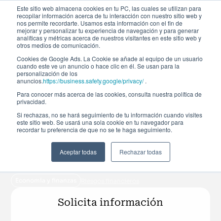
Este sitio web almacena cookies en tu PC, las cuales se utilizan para
recopilar información acerca de tu interacción con nuestro sitio web y
nos permite recordarte. Usamos esta información con el fin de
mejorar y personalizar tu experiencia de navegación y para generar
analíticas y métricas acerca de nuestros visitantes en este sitio web y
otros medios de comunicación.
Cookies de Google Ads. La Cookie se añade al equipo de un usuario
cuando este ve un anuncio o hace clic en él. Se usan para la
personalización de los
Máster Executive
anuncios.
https://business.safety.google/privacy/
.
Para conocer más acerca de las cookies, consulta nuestra política de
privacidad.
Máster Executive en
Si rechazas, no se hará seguimiento de tu información cuando visites
este sitio web. Se usará una sola cookie en tu navegador para
Gestión de Riesgos
recordar tu preferencia de que no se te haga seguimiento.
Aceptar todas
Rechazar todas
Matrícula abierta
Del 9 de abril de 2027 al 22 de enero de 2028
9ª Edición
edición
Economía y finanzas
Riesgos financieros
Solicita información