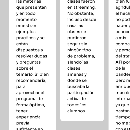
las materias
clases fueron
bien fu
que presentan
en streaming.
agridu
y en todo
No obstante,
el hec
momento
incluso desde
no pod
muestran
casa las
haber 
ejemplos
clases se
conoce
prácticos y se
pudieron
a mis
están
seguir sin
compa
dispuestos a
ningún tipo
y pers
resolver dudas
de problema,
del sta
y preguntas
siendo las
AFI po
sobre el
clases
de la
temario. Si bien
amenas y
pande
recomendaría,
donde se
pero m
para
buscaba la
enriqu
aprovechar el
participación
muchí
programa de
activa de
intern
forma óptima,
todos los
ya que
tener
alumnos.
bastan
experiencia
tiempo
previa
no me 
suficiente en
con es