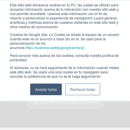
Este sitio web almacena cookies en tu PC, las cuales se utilizan para
recopilar información acerca de tu interacción con nuestro sitio web y
nos permite recordarte. Usamos esta información con el fin de
mejorar y personalizar tu experiencia de navegación y para generar
Aprende. Crece.
analíticas y métricas acerca de nuestros visitantes en este sitio web y
otros medios de comunicación.
Cookies de Google Ads. La Cookie se añade al equipo de un usuario
Lidera.
cuando este ve un anuncio o hace clic en él. Se usan para la
personalización de los
anuncios.
https://business.safety.google/privacy/
.
Únete a una comunidad global que lidera la
Para conocer más acerca de las cookies, consulta nuestra política de
privacidad.
transformación en economía, finanzas,
Si rechazas, no se hará seguimiento de tu información cuando visites
tecnología, sostenibilidad y gestión del talento.
este sitio web. Se usará una sola cookie en tu navegador para
recordar tu preferencia de que no se te haga seguimiento.
Programas formativos
Aceptar todas
Rechazar todas
Encuentra lo que buscas