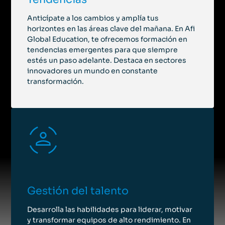
Presencial
Anticípate a los cambios y amplía tus
Programa Ejecutivo Economía, Finanzas y
horizontes en las áreas clave del mañana. En Afi
Liderazgo para directivos
Global Education, te ofrecemos formación en
tendencias emergentes para que siempre
Programa Ejecutivo
estés un paso adelante. Destaca en sectores
Del 14 de mayo de 2027 al 12 de junio de 2027
|
Barcelona
innovadores un mundo en constante
transformación.
Presencial + Streaming
Diploma en Buen Gobierno
Programa Ejecutivo
|
Madrid
Presencial + Streaming
Programa Ejecutivo en Finanzas Sostenibles
Gestión del talento
Programa Ejecutivo
Desarrolla las habilidades para liderar, motivar
|
Madrid
y transformar equipos de alto rendimiento. En