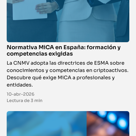
Certificación
Del 7 de octubre de 2026 al 4 de marzo de 2027
|
Campus Virtual
Online
Formación Continua en Asesoramiento
Normativa MiCA en España: formación y
Financiero (CAF)
competencias exigidas
Certificación
La CNMV adopta las directrices de ESMA sobre
conocimientos y competencias en criptoactivos.
Del 14 de octubre de 2026 al 27 de noviembre de 2026
|
Campus
Descubre qué exige MiCA a profesionales y
Virtual
entidades.
10-abr-2026
Online
Lectura de
3 min
Formación Continua en Información Financiera
(CIF)
Certificación
Del 14 de octubre de 2026 al 13 de noviembre de 2026
|
Campus