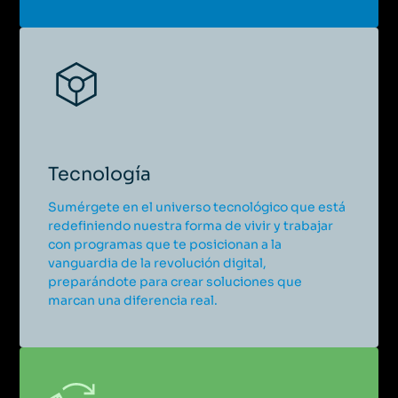
Máster Executive en Ciencia de Datos e
Inteligencia Artificial
Máster Executive
Del 9 de abril de 2027 al 18 de febrero de 2028
|
Madrid
Presencial + Streaming
Máster Executive en Gestión de Riesgos
Tecnología
Máster Executive
Sumérgete en el universo tecnológico que está
Del 9 de abril de 2027 al 22 de enero de 2028
|
Madrid
redefiniendo nuestra forma de vivir y trabajar
con programas que te posicionan a la
vanguardia de la revolución digital,
Presencial + Streaming
preparándote para crear soluciones que
Programa Ejecutivo en el Sector Inmobiliario
marcan una diferencia real.
Programa Ejecutivo
Del 5 de octubre de 2026 al 14 de abril de 2027
|
Madrid