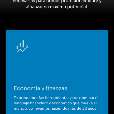
necesarias para crecer profesionalmente y
Máster en Finanzas
alcanzar su máximo potencial.
Máster Fulltime
Del 13 de octubre de 2026 al 25 de junio de 2027
|
Madrid
Presencial + Streaming
Máster Executive en Finanzas Cuantitativas
Máster Executive
Del 10 de abril de 2026 al 16 de enero de 2027
|
Madrid
Presencial + Streaming
Master Payments
Economía y finanzas
Máster Executive
Del 5 de octubre de 2026 al 12 de julio de 2027
|
Madrid
Te brindamos las herramientas para dominar el
lenguaje financiero y económico que mueve al
mundo. Lo llevamos haciendo más de 30 años.
Presencial + Streaming