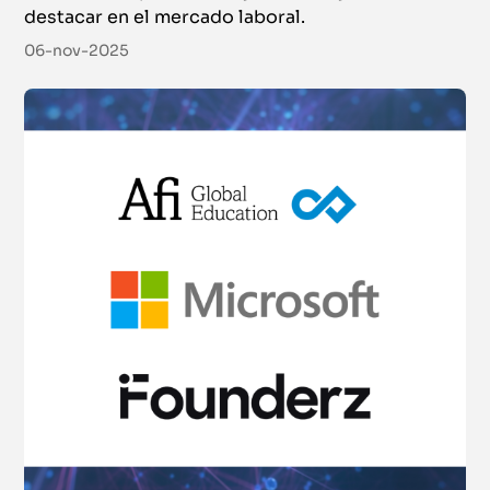
FRM® Part I
destacar en el mercado laboral.
Certificación
06-nov-2025
Del 17 de noviembre de 2026 al 23 de febrero de 2027
|
Campus
Virtual
Online
European Financial Planner (Certificación EFP)
Certificación
Del 19 de noviembre de 2026 al 3 de junio de 2027
|
Campus
Virtual
Online
Sustainable Investing Certificate
Certificación
Del 1 de diciembre de 2026 al 18 de marzo de 2027
|
Campus
Virtual