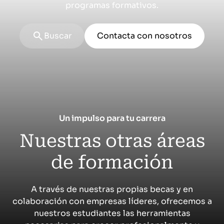
Online
programas formativos.
Máster en Corporate Finance Online
Máster Fulltime
Buscar
Contacta con nosotros
|
Global
Presencial + Streaming
Master Payments
Máster Fulltime
Un impulso para tu carrera
|
Madrid
Nuestras otras áreas
Presencial + Streaming
de formación
Máster en Finanzas Cuantitativas
Máster Fulltime
A través de nuestras propias becas y en
Del 13 de octubre de 2026 al 25 de junio de 2027
|
Madrid
colaboración con empresas líderes, ofrecemos a
nuestros estudiantes las herramientas
Presencial + Streaming