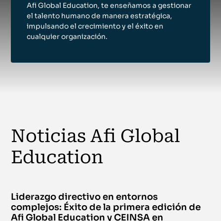
Afi Global Education, te enseñamos a gestionar
el talento humano de manera estratégica,
Online
impulsando el crecimiento y el éxito en
Certificación en mercado de criptoactivos
cualquier organización.
(MiCA): Información
Certificación
Del 1 de julio de 2026 al 16 de noviembre de 2026
|
Campus Virtual
Streaming
Risk and AI (RAI)™
Noticias Afi Global
Certificación
Del 21 de septiembre de 2026 al 8 de marzo de 2027
|
Campus
Education
Virtual
Streaming
Liderazgo directivo en entornos
Certificación en Compliance CESCOM®
complejos: Éxito de la primera edición de
Afi Global Education y CEINSA en
Certificación