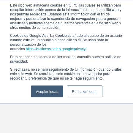
Este sitio web almacena cookies en tu PC, las cuales se utilizan para
recopilar información acerca de tu interacción con nuestro sitio web y
nos permite recordarte. Usamos esta información con el fin de
mejorar y personalizar tu experiencia de navegación y para generar
analíticas y métricas acerca de nuestros visitantes en este sitio web y
otros medios de comunicación.
Cookies de Google Ads. La Cookie se añade al equipo de un usuario
cuando este ve un anuncio o hace clic en él. Se usan para la
personalización de los
anuncios.
https://business.safety.google/privacy/
.
Para conocer más acerca de las cookies, consulta nuestra política de
Economía
privacidad.
Si rechazas, no se hará seguimiento de tu información cuando visites
este sitio web. Se usará una sola cookie en tu navegador para
y
recordar tu preferencia de que no se te haga seguimiento.
finanzas
Aceptar todas
Rechazar todas
Catálogo de programas