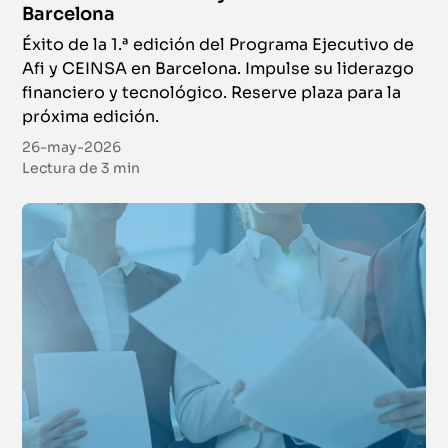
Barcelona
Del 28 de septiembre de 2026 al 10 de febrero de 2027
|
Campus
Éxito de la 1.ª edición del Programa Ejecutivo de
Virtual
Afi y CEINSA en Barcelona. Impulse su liderazgo
financiero y tecnológico. Reserve plaza para la
Online
próxima edición.
Chartered Financial Analyst (CFA®) Nivel I
26-may-2026
Certificación
Lectura de
3 min
Del 5 de octubre de 2026 al 22 de enero de 2027
|
Campus Virtual
Online
European Investment Practitioner (Certificación
EIP) Curso Preparatorio
Certificación
Del 7 de octubre de 2026 al 4 de marzo de 2027
|
Campus Virtual
Online
Certificado en Asesor Financiero (CAF)