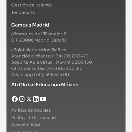
Certificación
Gestión del talento
Tendencias
Del 6 de abril de 2027 al 3 de junio de 2027
|
Campus Virtual
Campus Madrid
Streaming
c/Marqués de Villamejor, 5
Chartered Financial Analyst (CFA®) Nivel III
C.P. 28006 Madrid, España
Certificación
afiglobaleducation@afi.es
Atención al cliente: (+34) 915 200 410
Del 5 de mayo de 2027 al 30 de junio de 2027
|
Campus Virtual
Soporte Aula Virtual: (+34) 915 200 150
Otras consultas: (+34) 915 200 180
Online
Whatsapp (+34) 696 844 001
Sustainability and Climate Risk - SCR™
Afi Global Education México
certificate
Certificación
|
Campus Virtual
Política de Cookies
Política de Privacidad
Streaming
Accesibilidad
FRM® Part II