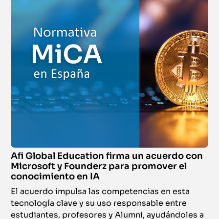
Virtual
Streaming
CAIA® Chartered Alternative Investment Analyst.
Nivel II
Certificación
Del 27 de octubre de 2026 al 23 de febrero de 2027
|
Campus
Virtual
Online
European Financial Advisor (Certificación EFA)
Certificación
Afi Global Education firma un acuerdo con
Microsoft y Founderz para promover el
Del 17 de noviembre de 2026 al 10 de junio de 2027
|
Campus
conocimiento en IA
Virtual
El acuerdo impulsa las competencias en esta
tecnología clave y su uso responsable entre
Online
estudiantes, profesores y Alumni, ayudándoles a