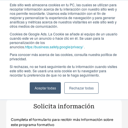
Este sitio web almacena cookies en tu PC, las cuales se utilizan para
recopilar información acerca de tu interacción con nuestro sitio web y
nos permite recordarte. Usamos esta información con el fin de
mejorar y personalizar tu experiencia de navegación y para generar
analíticas y métricas acerca de nuestros visitantes en este sitio web y
otros medios de comunicación.
Cookies de Google Ads. La Cookie se añade al equipo de un usuario
cuando este ve un anuncio o hace clic en él. Se usan para la
personalización de los
Certificación
anuncios.
https://business.safety.google/privacy/
.
Para conocer más acerca de las cookies, consulta nuestra política de
privacidad.
FRM® Part I
Si rechazas, no se hará seguimiento de tu información cuando visites
este sitio web. Se usará una sola cookie en tu navegador para
recordar tu preferencia de que no se te haga seguimiento.
Matrícula abierta
Del 17 de noviembre de 2026 al 23 de febrero de 2027
30ª Edición
Aceptar todas
Rechazar todas
Economía y finanzas
Riesgos financieros
Solicita información
Completa el formulario para recibir más información sobre
este programa formativo