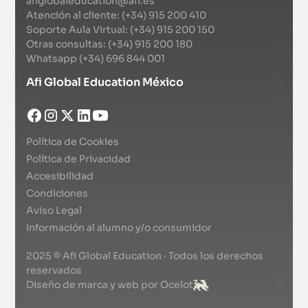
afiglobaleducation@afi.es
Atención al cliente: (+34) 915 200 410
Soporte Aula Virtual: (+34) 915 200 150
Otras consultas: (+34) 915 200 180
Whatsapp (+34) 696 844 001
Afi Global Education México
Política de Cookies
Política de Privacidad
Accesibilidad
Condiciones
Aviso Legal
Información al alumno y/o consumidor
2025 © Afi Global Education · Todos los derechos
reservados
Diseño de marca y web por Ocelot