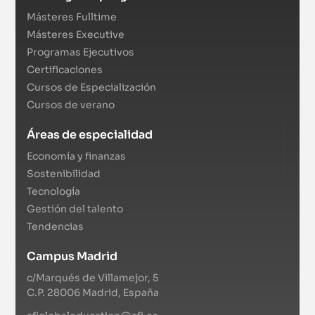
Másteres Fulltime
Másteres Executive
Programas Ejecutivos
Certificaciones
Cursos de Especialización
Cursos de verano
Áreas de especialidad
Economía y finanzas
Sostenibilidad
Tecnología
Gestión del talento
Tendencias
Campus Madrid
c/Marqués de Villamejor, 5
C.P. 28006 Madrid, España