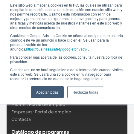
Este sitio web almacena cookies en tu PC, las cuales se utilizan para
recopilar información acerca de tu interacción con nuestro sitio web y
nos permite recordarte. Usamos esta información con el fin de
mejorar y personalizar tu experiencia de navegación y para generar
analíticas y métricas acerca de nuestros visitantes en este sitio web y
otros medios de comunicación.
Cookies de Google Ads. La Cookie se añade al equipo de un usuario
cuando este ve un anuncio o hace clic en él. Se usan para la
personalización de los
anuncios.
https://business.safety.google/privacy/
.
Afi Global Education
Para conocer más acerca de las cookies, consulta nuestra política de
Sobre nosotros
privacidad.
Actualidad
Si rechazas, no se hará seguimiento de tu información cuando visites
este sitio web. Se usará una sola cookie en tu navegador para
RSC
recordar tu preferencia de que no se te haga seguimiento.
Becas
Formación In Company
Aceptar todas
Rechazar todas
Campus virtual
Alumni: Portal de empleo
Empresas: Portal de empleo
Contacta
Catálogo de programas