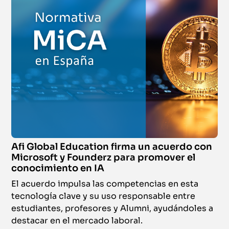
Streaming
CAIA® Chartered Alternative Investment Analyst.
Nivel II
Certificación
Del 27 de octubre de 2026 al 23 de febrero de 2027
|
Campus
Virtual
Online
European Financial Advisor (Certificación EFA)
Certificación
Afi Global Education firma un acuerdo con
Microsoft y Founderz para promover el
Del 17 de noviembre de 2026 al 10 de junio de 2027
|
Campus
conocimiento en IA
Virtual
El acuerdo impulsa las competencias en esta
tecnología clave y su uso responsable entre
Online
estudiantes, profesores y Alumni, ayudándoles a
FRM® Part I
destacar en el mercado laboral.