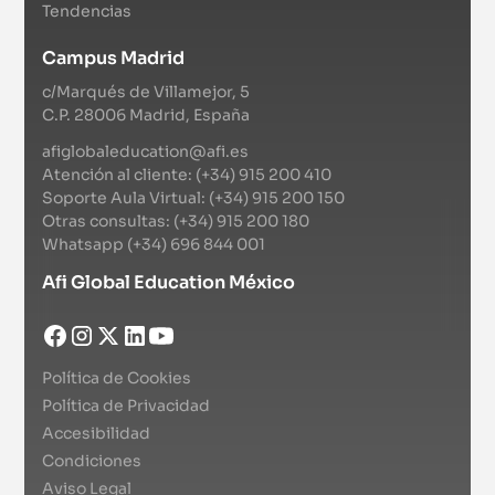
Tendencias
Del 6 de abril de 2027 al 3 de junio de 2027
|
Campus Virtual
Campus Madrid
Streaming
c/Marqués de Villamejor, 5
Chartered Financial Analyst (CFA®) Nivel III
C.P. 28006 Madrid, España
Certificación
afiglobaleducation@afi.es
Atención al cliente: (+34) 915 200 410
Del 5 de mayo de 2027 al 30 de junio de 2027
|
Campus Virtual
Soporte Aula Virtual: (+34) 915 200 150
Otras consultas: (+34) 915 200 180
Online
Whatsapp (+34) 696 844 001
Sustainability and Climate Risk - SCR™
Afi Global Education México
certificate
Certificación
|
Campus Virtual
Política de Cookies
Política de Privacidad
Streaming
Accesibilidad
FRM® Part II
Condiciones
Aviso Legal
Certificación