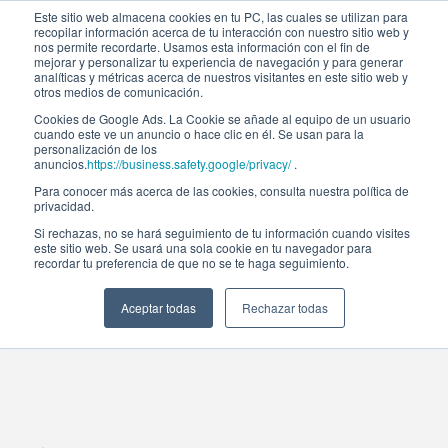
Este sitio web almacena cookies en tu PC, las cuales se utilizan para
recopilar información acerca de tu interacción con nuestro sitio web y
nos permite recordarte. Usamos esta información con el fin de
mejorar y personalizar tu experiencia de navegación y para generar
analíticas y métricas acerca de nuestros visitantes en este sitio web y
otros medios de comunicación.
Cookies de Google Ads. La Cookie se añade al equipo de un usuario
cuando este ve un anuncio o hace clic en él. Se usan para la
personalización de los
anuncios.
https://business.safety.google/privacy/
.
Para conocer más acerca de las cookies, consulta nuestra política de
Gestión
privacidad.
Si rechazas, no se hará seguimiento de tu información cuando visites
este sitio web. Se usará una sola cookie en tu navegador para
del
recordar tu preferencia de que no se te haga seguimiento.
talento
Aceptar todas
Rechazar todas
Catálogo de programas