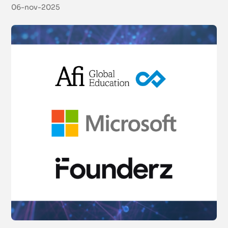
Certificación
06-nov-2025
Del 17 de noviembre de 2026 al 23 de febrero de 2027
|
Campus
Virtual
Online
European Financial Planner (Certificación EFP)
Certificación
Del 19 de noviembre de 2026 al 3 de junio de 2027
|
Campus
Virtual
Online
Sustainable Investing Certificate
Certificación
Del 1 de diciembre de 2026 al 18 de marzo de 2027
|
Campus
Virtual