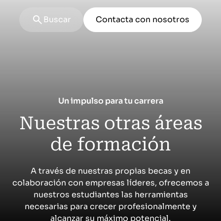
Máster Fulltime
Buscar
Contacta con nosotros
|
Global
Presencial + Streaming
Master Payments
Máster Fulltime
Un impulso para tu carrera
|
Madrid
Nuestras otras áreas
Presencial + Streaming
de formación
Máster en Finanzas Cuantitativas
Máster Fulltime
A través de nuestras propias becas y en
Del 13 de octubre de 2026 al 25 de junio de 2027
|
Madrid
colaboración con empresas líderes, ofrecemos a
nuestros estudiantes las herramientas
Presencial + Streaming
necesarias para crecer profesionalmente y
Máster en Finanzas
alcanzar su máximo potencial.