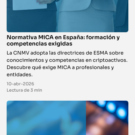
Del 7 de octubre de 2026 al 4 de marzo de 2027
|
Campus Virtual
Online
Formación Continua en Asesoramiento
Normativa MiCA en España: formación y
Financiero (CAF)
competencias exigidas
Certificación
La CNMV adopta las directrices de ESMA sobre
conocimientos y competencias en criptoactivos.
Del 14 de octubre de 2026 al 27 de noviembre de 2026
|
Campus
Descubre qué exige MiCA a profesionales y
Virtual
entidades.
10-abr-2026
Online
Lectura de
3 min
Formación Continua en Información Financiera
(CIF)
Certificación
Del 14 de octubre de 2026 al 13 de noviembre de 2026
|
Campus
Virtual