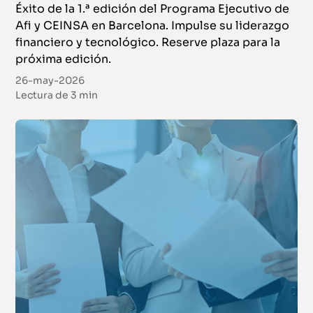
Éxito de la 1.ª edición del Programa Ejecutivo de
Virtual
Afi y CEINSA en Barcelona. Impulse su liderazgo
financiero y tecnológico. Reserve plaza para la
Online
próxima edición.
Chartered Financial Analyst (CFA®) Nivel I
26-may-2026
Certificación
Lectura de
3 min
Del 5 de octubre de 2026 al 22 de enero de 2027
|
Campus Virtual
Online
European Investment Practitioner (Certificación
EIP) Curso Preparatorio
Certificación
Del 7 de octubre de 2026 al 4 de marzo de 2027
|
Campus Virtual
Online
Certificado en Asesor Financiero (CAF)
Certificación