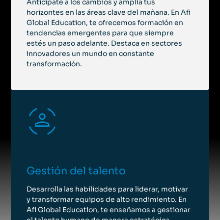
Anticípate a los cambios y amplía tus
Programa Ejecutivo Economía, Finanzas y
horizontes en las áreas clave del mañana. En Afi
Liderazgo para directivos
Global Education, te ofrecemos formación en
tendencias emergentes para que siempre
Programa Ejecutivo
estés un paso adelante. Destaca en sectores
Del 14 de mayo de 2027 al 12 de junio de 2027
|
Barcelona
innovadores un mundo en constante
transformación.
Presencial + Streaming
Diploma en Buen Gobierno
Programa Ejecutivo
|
Madrid
Presencial + Streaming
Programa Ejecutivo en Finanzas Sostenibles
Gestión del talento
Programa Ejecutivo
Desarrolla las habilidades para liderar, motivar
|
Madrid
y transformar equipos de alto rendimiento. En
Afi Global Education, te enseñamos a gestionar