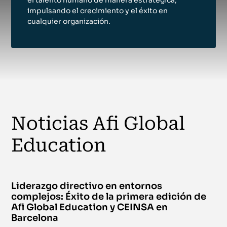
el talento humano de manera estratégica,
Online
impulsando el crecimiento y el éxito en
Certificación en mercado de criptoactivos
cualquier organización.
(MiCA): Información
Certificación
Del 1 de julio de 2026 al 16 de noviembre de 2026
|
Campus Virtual
Streaming
Risk and AI (RAI)™
Noticias Afi Global
Certificación
Del 21 de septiembre de 2026 al 8 de marzo de 2027
|
Campus
Education
Virtual
Streaming
Liderazgo directivo en entornos
Certificación en Compliance CESCOM®
complejos: Éxito de la primera edición de
Afi Global Education y CEINSA en
Certificación
Barcelona
Del 28 de septiembre de 2026 al 10 de febrero de 2027
|
Campus