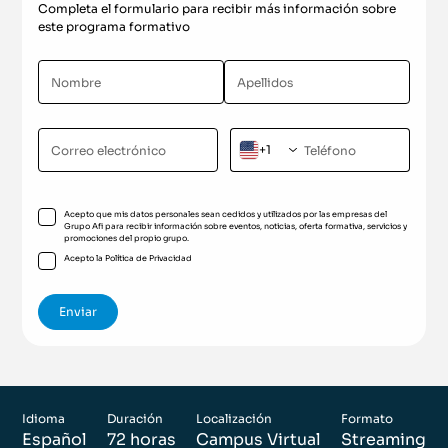
Completa el formulario para recibir más información sobre
este programa formativo
+1
Acepto que mis datos personales sean cedidos y utilizados por las empresas del
Grupo Afi para recibir información sobre eventos, noticias, oferta formativa, servicios y
promociones del propio grupo.
Acepto la
Política de Privacidad
Idioma
Duración
Localización
Formato
Español
72 horas
Campus Virtual
Streaming