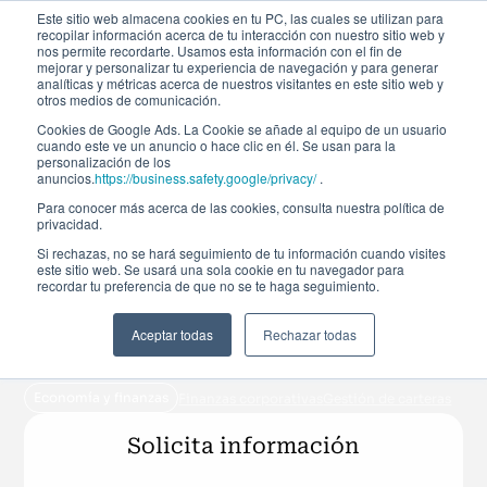
Este sitio web almacena cookies en tu PC, las cuales se utilizan para
recopilar información acerca de tu interacción con nuestro sitio web y
nos permite recordarte. Usamos esta información con el fin de
mejorar y personalizar tu experiencia de navegación y para generar
analíticas y métricas acerca de nuestros visitantes en este sitio web y
otros medios de comunicación.
Cookies de Google Ads. La Cookie se añade al equipo de un usuario
cuando este ve un anuncio o hace clic en él. Se usan para la
personalización de los
Certificación
anuncios.
https://business.safety.google/privacy/
.
Para conocer más acerca de las cookies, consulta nuestra política de
privacidad.
Chartered Financial
Si rechazas, no se hará seguimiento de tu información cuando visites
este sitio web. Se usará una sola cookie en tu navegador para
Analyst (CFA®) Nivel II
recordar tu preferencia de que no se te haga seguimiento.
Aceptar todas
Rechazar todas
Matrícula abierta
Del 27 de enero de 2027 al 28 de abril de 2027
10ª Edición
Economía y finanzas
Finanzas corporativas
Gestión de carteras
Solicita información