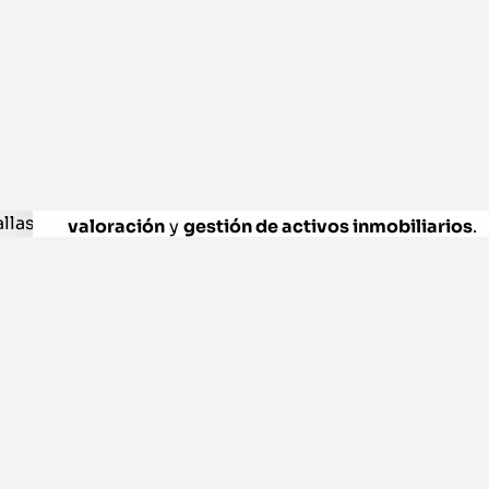
¿A quién está d
El programa está dirigido a profesionales que 
inmobiliaria
. Es ideal para aquellos en
inversió
valoración
y
gestión de activos inmobiliarios
.
Los participantes se beneficiarán de un enfoq
profesionales en activo con gran experiencia.
Es adecuado para quienes buscan potenciar s
inmobiliario
.