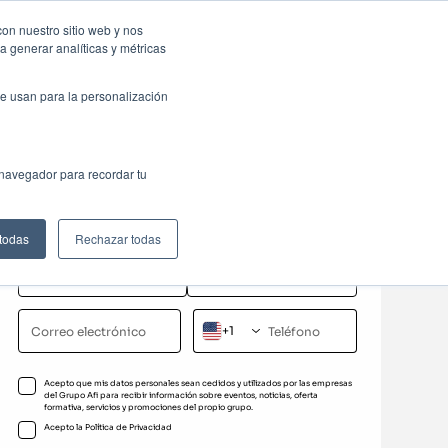
sas: Portal de empleo
Contacta
con nuestro sitio web y nos
a generar analíticas y métricas
Web
ctualidad
Buscar
México
e usan para la personalización
Solicita información
 navegador para recordar tu
Completa el formulario para recibir más información
sobre este programa formativo
 todas
Rechazar todas
+1
Acepto que mis datos personales sean cedidos y utilizados por las empresas
del Grupo Afi para recibir información sobre eventos, noticias, oferta
formativa, servicios y promociones del propio grupo.
Acepto la
Política de Privacidad