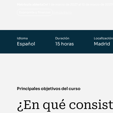
Matrícula abierta
Del 1 de marzo de 2027 al 15 de marzo de 2027
Economía y finanzas
Inmobiliario
Idioma
Duración
Localización
Español
15 horas
Madrid
Principales objetivos del curso
¿En qué consis