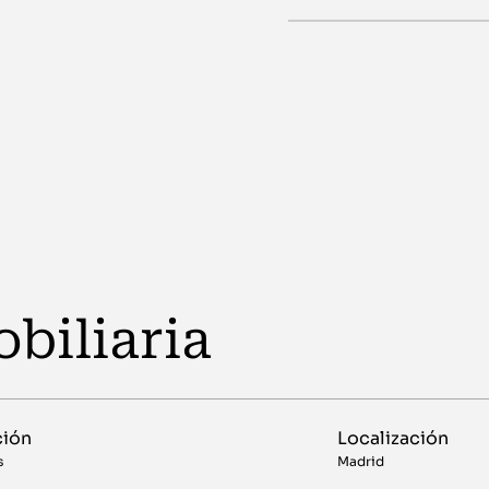
biliaria
ción
Localización
s
Madrid