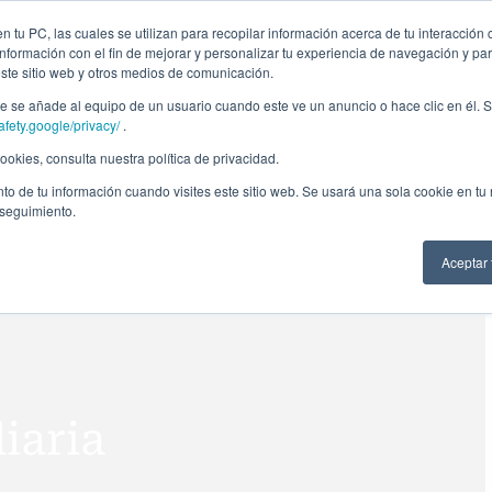
ción profesional
Campus virtual
Alumni: Portal de empleo
Empre
 tu PC, las cuales se utilizan para recopilar información acerca de tu interacción 
nformación con el fin de mejorar y personalizar tu experiencia de navegación y par
este sitio web y otros medios de comunicación.
Áreas
In company
Becas
Nosotros
A
 se añade al equipo de un usuario cuando este ve un anuncio o hace clic en él. S
afety.google/privacy/
.
okies, consulta nuestra política de privacidad.
to de tu información cuando visites este sitio web. Se usará una sola cookie en tu
 seguimiento.
Aceptar
iaria