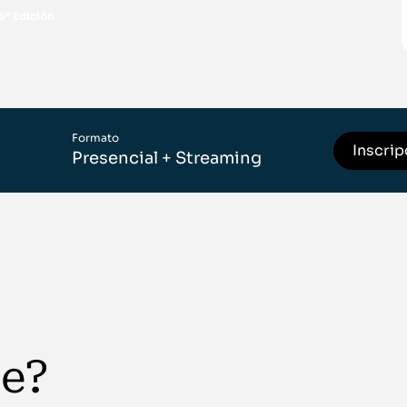
5ª Edición
Formato
Inscrip
Presencial + Streaming
te?