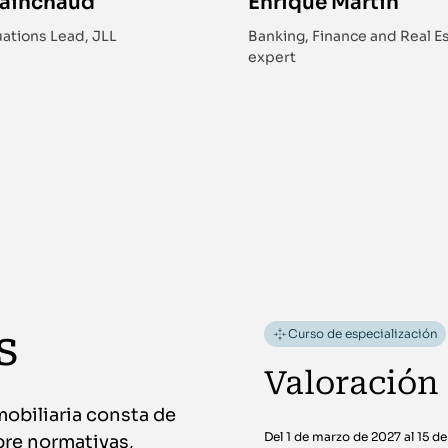
Painchaud
Enrique Martín
ations Lead, JLL
Banking, Finance and Real E
expert
s
Curso de especialización
Valoración
mobiliaria consta de
Del 1 de marzo de 2027 al 15 d
bre normativas,