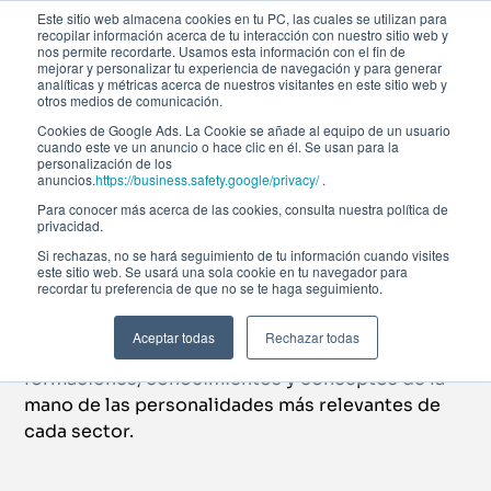
Este sitio web almacena cookies en tu PC, las cuales se utilizan para
recopilar información acerca de tu interacción con nuestro sitio web y
nos permite recordarte. Usamos esta información con el fin de
mejorar y personalizar tu experiencia de navegación y para generar
analíticas y métricas acerca de nuestros visitantes en este sitio web y
otros medios de comunicación.
Toda la actualidad
Cookies de Google Ads. La Cookie se añade al equipo de un usuario
cuando este ve un anuncio o hace clic en él. Se usan para la
Eventos Afi Global
personalización de los
anuncios.
https://business.safety.google/privacy/
.
Para conocer más acerca de las cookies, consulta nuestra política de
Education
privacidad.
Si rechazas, no se hará seguimiento de tu información cuando visites
Explora todos los eventos, masterclass y cursos
este sitio web. Se usará una sola cookie en tu navegador para
recordar tu preferencia de que no se te haga seguimiento.
que se celebran en Afi Global Education.
Sigue
fórmandote con los eventos presenciales y en
Aceptar todas
Rechazar todas
streaming que se celebran en la escuela y recibe
formaciones, conocimientos y conceptos de la
mano de las personalidades más relevantes de
cada sector.