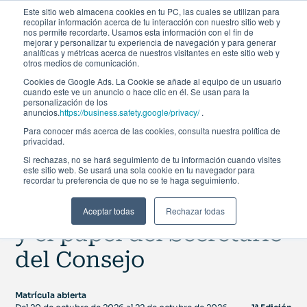
Este sitio web almacena cookies en tu PC, las cuales se utilizan para
recopilar información acerca de tu interacción con nuestro sitio web y
nos permite recordarte. Usamos esta información con el fin de
mejorar y personalizar tu experiencia de navegación y para generar
analíticas y métricas acerca de nuestros visitantes en este sitio web y
otros medios de comunicación.
Cookies de Google Ads. La Cookie se añade al equipo de un usuario
cuando este ve un anuncio o hace clic en él. Se usan para la
personalización de los
Curso de especialización
anuncios.
https://business.safety.google/privacy/
.
Para conocer más acerca de las cookies, consulta nuestra política de
privacidad.
Cómo la IA está
Si rechazas, no se hará seguimiento de tu información cuando visites
este sitio web. Se usará una sola cookie en tu navegador para
transformando la
recordar tu preferencia de que no se te haga seguimiento.
gobernanza corporativa
Aceptar todas
Rechazar todas
y el papel del Secretario
del Consejo
Matrícula abierta