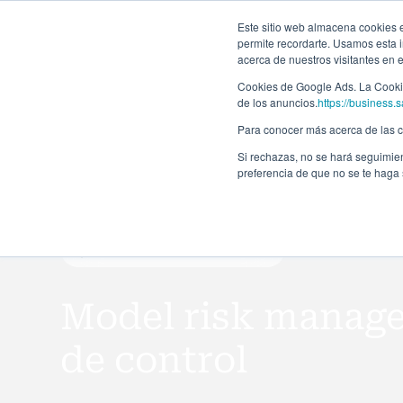
Forma
Este sitio web almacena cookies en
permite recordarte. Usamos esta i
acerca de nuestros visitantes en 
Programas
Cookies de Google Ads. La Cookie
de los anuncios.
https://business.s
Para conocer más acerca de las co
Si rechazas, no se hará seguimien
preferencia de que no se te haga
Curso de especialización
Model risk manag
de control