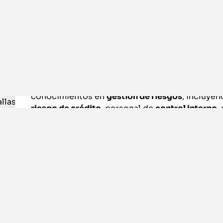
¿A quién está d
El programa está dirigido a profesionales que d
conocimientos en
gestión de riesgos
, incluye
riesgo de crédito
, personal de
control interno
,
riesgos, validación interna,
auditoría interna
, p
presupuestación, planificación estratégica, re
con inversores, transformación digital,
consult
crédito.