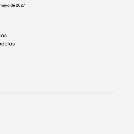
e mayo de 2027
los
odelos