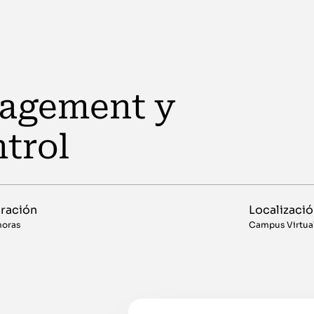
nagement y
trol
ración
Localizaci
horas
Campus Virtua