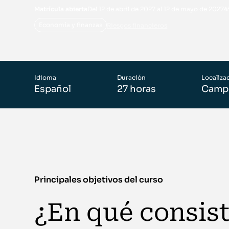
Matrícula abierta
Del 12 de abril de 2027 al 12 de mayo de 2027
4
Economía y finanzas
Riesgos financieros
Idioma
Duración
Localiza
Español
27 horas
Campu
Principales objetivos del curso
¿En qué consis