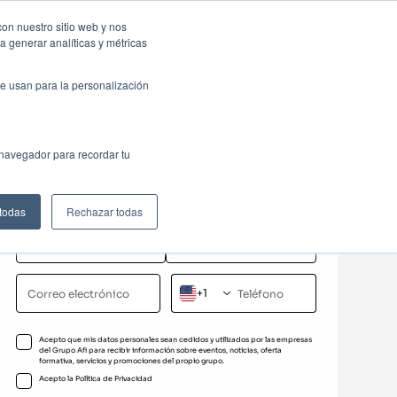
sas: Portal de empleo
Contacta
con nuestro sitio web y nos
a generar analíticas y métricas
Web
ctualidad
Buscar
México
e usan para la personalización
Solicita información
 navegador para recordar tu
Completa el formulario para recibir más información
sobre este programa formativo
 todas
Rechazar todas
+1
Acepto que mis datos personales sean cedidos y utilizados por las empresas
del Grupo Afi para recibir información sobre eventos, noticias, oferta
formativa, servicios y promociones del propio grupo.
Acepto la
Política de Privacidad