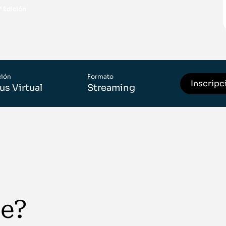
ª Edición
ción
Formato
Inscripc
s Virtual
Streaming
te?