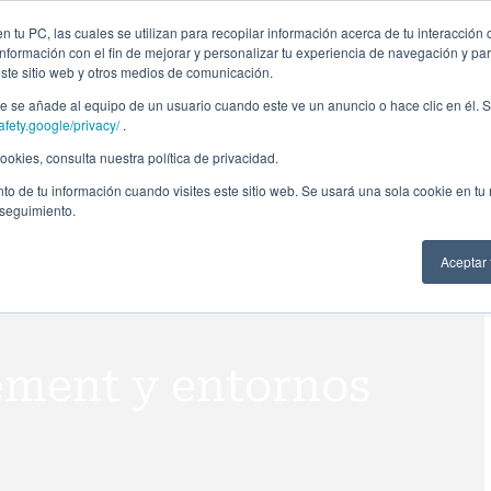
ción profesional
Campus virtual
Alumni: Portal de empleo
Empre
 tu PC, las cuales se utilizan para recopilar información acerca de tu interacción 
nformación con el fin de mejorar y personalizar tu experiencia de navegación y par
este sitio web y otros medios de comunicación.
Áreas
In company
Becas
Nosotros
A
 se añade al equipo de un usuario cuando este ve un anuncio o hace clic en él. S
afety.google/privacy/
.
okies, consulta nuestra política de privacidad.
to de tu información cuando visites este sitio web. Se usará una sola cookie en tu
 seguimiento.
Aceptar
ement y entornos