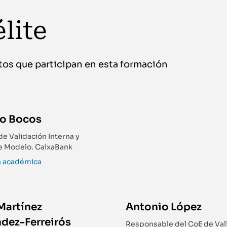
lite
tos que participan en esta formación
io Bocos
de Validación Interna y
e Modelo. CaixaBank
n académica
Martínez
Antonio López
dez-Ferreirós
Responsable del CoE de Val