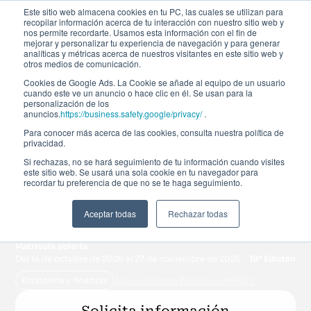
Este sitio web almacena cookies en tu PC, las cuales se utilizan para
recopilar información acerca de tu interacción con nuestro sitio web y
nos permite recordarte. Usamos esta información con el fin de
mejorar y personalizar tu experiencia de navegación y para generar
analíticas y métricas acerca de nuestros visitantes en este sitio web y
otros medios de comunicación.
Cookies de Google Ads. La Cookie se añade al equipo de un usuario
cuando este ve un anuncio o hace clic en él. Se usan para la
personalización de los
Certificación
anuncios.
https://business.safety.google/privacy/
.
Para conocer más acerca de las cookies, consulta nuestra política de
privacidad.
Formación Continua en
Si rechazas, no se hará seguimiento de tu información cuando visites
este sitio web. Se usará una sola cookie en tu navegador para
Asesoramiento
recordar tu preferencia de que no se te haga seguimiento.
Financiero (CAF)
Aceptar todas
Rechazar todas
Matrícula abierta
Del 14 de octubre de 2026 al 27 de noviembre de 2026
19ª Edición
Economía y finanzas
Asesoramiento financiero
MIFID II