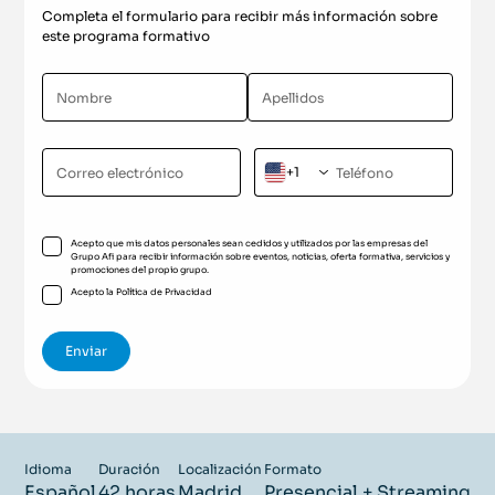
Completa el formulario para recibir más información sobre
este programa formativo
+1
Acepto que mis datos personales sean cedidos y utilizados por las empresas del
Grupo Afi para recibir información sobre eventos, noticias, oferta formativa, servicios y
promociones del propio grupo.
Acepto la
Política de Privacidad
Idioma
Duración
Localización
Formato
Español
42 horas
Madrid
Presencial + Streaming