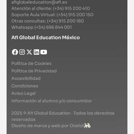
afiglobaleducation@afi.es
Atención al cliente: (+34) 915 200 410
Soporte Aula Virtual: (+34) 915 200 150
Otras consultas: (+34) 915 200 180
Whatsapp (+34) 696 844 001
Afi Global Education México
Política de Cookies
Política de Privacidad
Accesibilidad
Condiciones
Aviso Legal
Información al alumno y/o consumidor
2025 © Afi Global Education · Todos los derechos
reservados
Diseño de marca y web por Ocelot