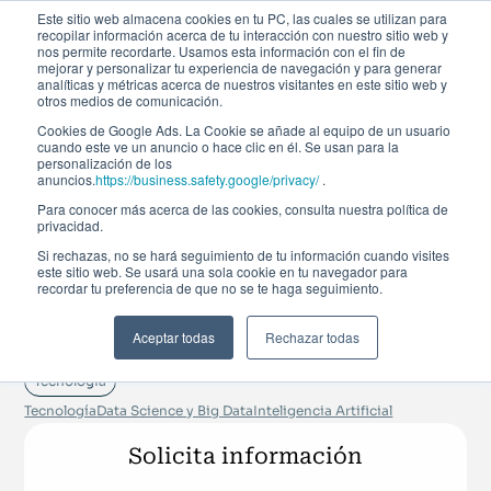
Este sitio web almacena cookies en tu PC, las cuales se utilizan para
recopilar información acerca de tu interacción con nuestro sitio web y
nos permite recordarte. Usamos esta información con el fin de
mejorar y personalizar tu experiencia de navegación y para generar
analíticas y métricas acerca de nuestros visitantes en este sitio web y
otros medios de comunicación.
Cookies de Google Ads. La Cookie se añade al equipo de un usuario
cuando este ve un anuncio o hace clic en él. Se usan para la
personalización de los
Curso de especialización
anuncios.
https://business.safety.google/privacy/
.
Para conocer más acerca de las cookies, consulta nuestra política de
privacidad.
Data Analytics y Data
Si rechazas, no se hará seguimiento de tu información cuando visites
este sitio web. Se usará una sola cookie en tu navegador para
Science Basic
recordar tu preferencia de que no se te haga seguimiento.
Aceptar todas
Rechazar todas
Próxima realización
Tecnología
Tecnología
Data Science y Big Data
Inteligencia Artificial
Solicita información