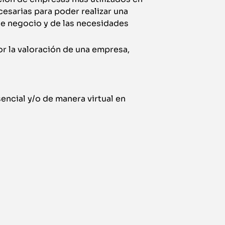
cesarias para poder realizar una
de negocio y de las necesidades
or la valoración de una empresa,
encial y/o de manera virtual en
¿A quién está d
El curso Especialista en Corporate Finance está
perfiles: