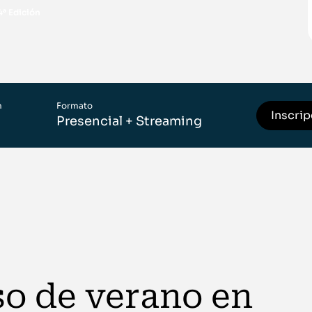
4ª Edición
n
Formato
Inscri
Presencial + Streaming
so de verano en