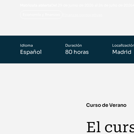
Matrícula abierta
Del 29 de junio de 2026 al 24 de julio de 2026
Economía y finanzas
Finanzas corporativas
Idioma
Duración
Localizació
Español
80 horas
Madrid
Curso de Verano
El cur