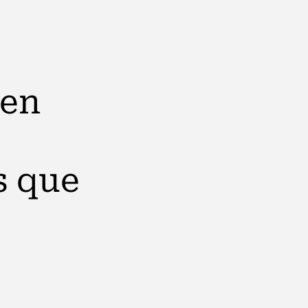
 en
s que