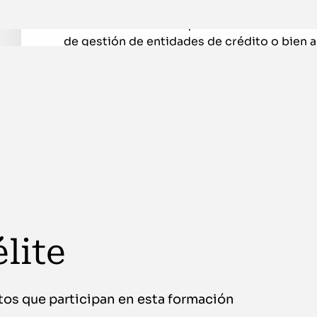
Licenciados, ingenieros, arquitectos o estu
carrera universitaria que deseen orientar su
de gestión de entidades de crédito o bien a 
entidades no financieras.
Interesados en liderar en los departamento
Comercial y ventas, Marketing, Recursos Hu
Planificación y que requieren por lo tanto 
Profesionales de las áreas anteriormente m
interesados en ampliar el conocimiento y ma
sus principales instrumentos de información
lite
tos que participan en esta formación