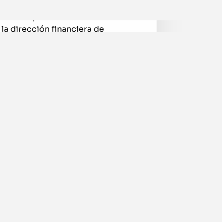
diantes de los últimos años de
 carrera profesional hacia el área
la dirección financiera de
s relacionados con el área
manos, Administración, Jurídico o
de conocimientos financieros.
encionadas que requieran o estén
nejo del lenguaje financiero y de
 y control.