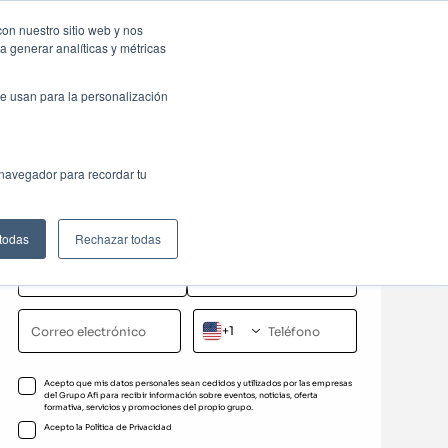
sas: Portal de empleo
Contacta
con nuestro sitio web y nos
a generar analíticas y métricas
Web
ctualidad
Buscar
México
e usan para la personalización
Solicita información
 navegador para recordar tu
Completa el formulario para recibir más información
sobre este programa formativo
 todas
Rechazar todas
+1
Acepto que mis datos personales sean cedidos y utilizados por las empresas
del Grupo Afi para recibir información sobre eventos, noticias, oferta
formativa, servicios y promociones del propio grupo.
Acepto la
Política de Privacidad