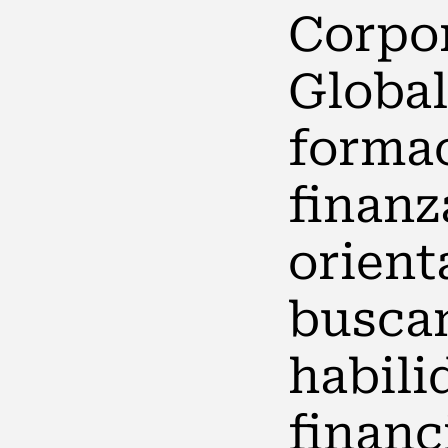
Corpor
Global
formac
finanz
orient
buscan
habili
financ