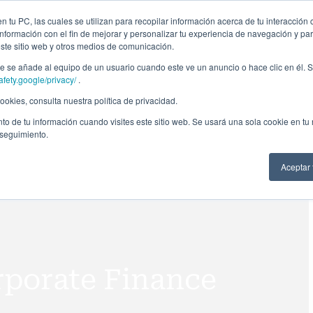
ción profesional
Campus virtual
Alumni: Portal de empleo
Empre
 tu PC, las cuales se utilizan para recopilar información acerca de tu interacción 
nformación con el fin de mejorar y personalizar tu experiencia de navegación y par
este sitio web y otros medios de comunicación.
Áreas
In company
Becas
Nosotros
A
 se añade al equipo de un usuario cuando este ve un anuncio o hace clic en él. S
afety.google/privacy/
.
okies, consulta nuestra política de privacidad.
to de tu información cuando visites este sitio web. Se usará una sola cookie en tu
 seguimiento.
Aceptar
rporate Finance