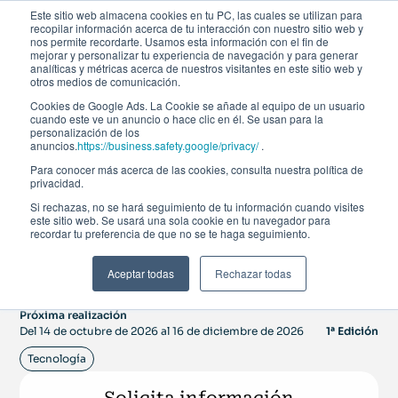
Este sitio web almacena cookies en tu PC, las cuales se utilizan para
No
recopilar información acerca de tu interacción con nuestro sitio web y
items
nos permite recordarte. Usamos esta información con el fin de
mejorar y personalizar tu experiencia de navegación y para generar
found.
analíticas y métricas acerca de nuestros visitantes en este sitio web y
otros medios de comunicación.
Cookies de Google Ads. La Cookie se añade al equipo de un usuario
cuando este ve un anuncio o hace clic en él. Se usan para la
personalización de los
Curso de especialización
anuncios.
https://business.safety.google/privacy/
.
Para conocer más acerca de las cookies, consulta nuestra política de
privacidad.
Tendencias, Regulación
Si rechazas, no se hará seguimiento de tu información cuando visites
este sitio web. Se usará una sola cookie en tu navegador para
y Ecosistema de los
recordar tu preferencia de que no se te haga seguimiento.
Medios de Pago
Aceptar todas
Rechazar todas
Próxima realización
Del 14 de octubre de 2026 al 16 de diciembre de 2026
1ª Edición
Tecnología