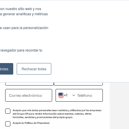
sas: Portal de empleo
Contacta
con nuestro sitio web y nos
a generar analíticas y métricas
Web
ctualidad
Buscar
México
e usan para la personalización
Solicita información
 navegador para recordar tu
Completa el formulario para recibir más información
sobre este programa formativo
 todas
Rechazar todas
+1
Acepto que mis datos personales sean cedidos y utilizados por las empresas
del Grupo Afi para recibir información sobre eventos, noticias, oferta
formativa, servicios y promociones del propio grupo.
Acepto la
Política de Privacidad