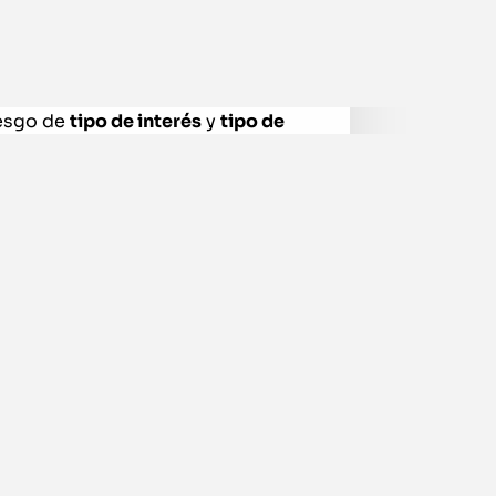
irigido?
eras que deseen disponer de una
iesgo de
tipo de interés
y
tipo de
, los principios de gestión de
las prácticas comúnmente
ntables que tiene la contratación