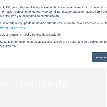
ción profesional
Campus virtual
Alumni: Portal de empleo
Empre
 tu PC, las cuales se utilizan para recopilar información acerca de tu interacción 
nformación con el fin de mejorar y personalizar tu experiencia de navegación y par
este sitio web y otros medios de comunicación.
Áreas
In company
Becas
Nosotros
A
 se añade al equipo de un usuario cuando este ve un anuncio o hace clic en él. S
afety.google/privacy/
.
okies, consulta nuestra política de privacidad.
to de tu información cuando visites este sitio web. Se usará una sola cookie en tu
 seguimiento.
Aceptar
 en Gestión de