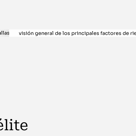
¿A quién está d
Profesionales de empresas o entidades financi
visión general de los principales factores de r
cambio
que afectan a una empresa no financiera
riesgos
en empresas no financieras, así como 
aplicadas en el mercado y las implicaciones co
de
instrumentos derivados
.
lite