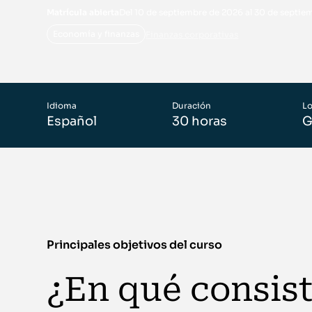
Matrícula abierta
Del 10 de septiembre de 2026 al 30 de septie
Economía y finanzas
Finanzas corporativas
Idioma
Duración
Lo
Español
30 horas
G
Principales objetivos del curso
¿En qué consis