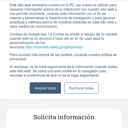
Este sitio web almacena cookies en tu PC, las cuales se utilizan para
recopilar información acerca de tu interacción con nuestro sitio web y
nos permite recordarte. Usamos esta información con el fin de
mejorar y personalizar tu experiencia de navegación y para generar
analíticas y métricas acerca de nuestros visitantes en este sitio web y
otros medios de comunicación.
Cookies de Google Ads. La Cookie se añade al equipo de un usuario
cuando este ve un anuncio o hace clic en él. Se usan para la
personalización de los
Curso de verano
anuncios.
https://business.safety.google/privacy/
.
Para conocer más acerca de las cookies, consulta nuestra política de
privacidad.
Especialista en Negocio
Si rechazas, no se hará seguimiento de tu información cuando visites
este sitio web. Se usará una sola cookie en tu navegador para
Internacional
recordar tu preferencia de que no se te haga seguimiento.
Aceptar todas
Rechazar todas
Matrícula abierta
Del 29 de junio de 2026 al 24 de julio de 2026
4ª Edición
Gestión del talento
Solicita información