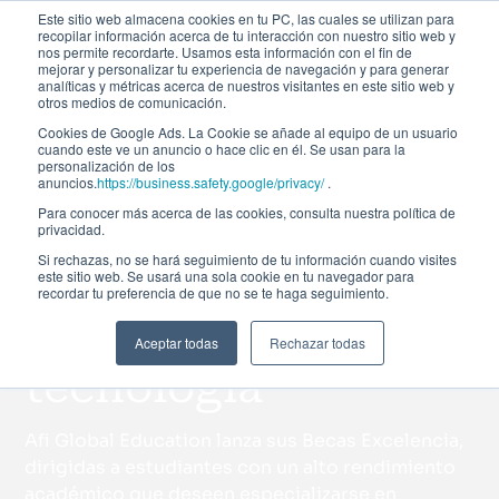
Este sitio web almacena cookies en tu PC, las cuales se utilizan para
recopilar información acerca de tu interacción con nuestro sitio web y
nos permite recordarte. Usamos esta información con el fin de
mejorar y personalizar tu experiencia de navegación y para generar
analíticas y métricas acerca de nuestros visitantes en este sitio web y
otros medios de comunicación.
Hasta el 50%
Cookies de Google Ads. La Cookie se añade al equipo de un usuario
cuando este ve un anuncio o hace clic en él. Se usan para la
Becas Excelencia
personalización de los
anuncios.
https://business.safety.google/privacy/
.
Afi: ayudas para
Para conocer más acerca de las cookies, consulta nuestra política de
privacidad.
Si rechazas, no se hará seguimiento de tu información cuando visites
másteres en
este sitio web. Se usará una sola cookie en tu navegador para
recordar tu preferencia de que no se te haga seguimiento.
finanzas y
Aceptar todas
Rechazar todas
tecnología
Afi Global Education lanza sus Becas Excelencia,
dirigidas a estudiantes con un alto rendimiento
académico que deseen especializarse en