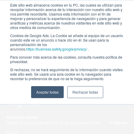
Este sitio web almacena cookies en tu PC, las cuales se utilizan para
recopilar información acerca de tu interacción con nuestro sitio web y
nos permite recordarte. Usamos esta información con el fin de
mejorar y personalizar tu experiencia de navegación y para generar
analíticas y métricas acerca de nuestros visitantes en este sitio web y
otros medios de comunicación.
Cookies de Google Ads. La Cookie se añade al equipo de un usuario
cuando este ve un anuncio o hace clic en él. Se usan para la
personalización de los
Curso de especialización
anuncios.
https://business.safety.google/privacy/
.
Para conocer más acerca de las cookies, consulta nuestra política de
privacidad.
FRTB 2027: del marco
Si rechazas, no se hará seguimiento de tu información cuando visites
este sitio web. Se usará una sola cookie en tu navegador para
actual a los nuevos
recordar tu preferencia de que no se te haga seguimiento.
requerimientos de
Aceptar todas
Rechazar todas
capital
Matrícula abierta
Del 20 de octubre de 2026 al 28 de octubre de 2026
1ª Edición
Banca