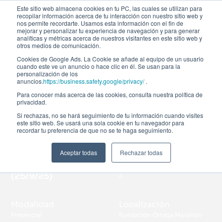
Este sitio web almacena cookies en tu PC, las cuales se utilizan para
recopilar información acerca de tu interacción con nuestro sitio web y
nos permite recordarte. Usamos esta información con el fin de
mejorar y personalizar tu experiencia de navegación y para generar
analíticas y métricas acerca de nuestros visitantes en este sitio web y
otros medios de comunicación.
Cookies de Google Ads. La Cookie se añade al equipo de un usuario
cuando este ve un anuncio o hace clic en él. Se usan para la
personalización de los
Todos los eventos
anuncios.
https://business.safety.google/privacy/
.
Para conocer más acerca de las cookies, consulta nuestra política de
Encuentro Afi Alumni
privacidad.
Si rechazas, no se hará seguimiento de tu información cuando visites
2025
este sitio web. Se usará una sola cookie en tu navegador para
recordar tu preferencia de que no se te haga seguimiento.
Aceptar todas
Rechazar todas
Evento terminado
Duración
(
25/9/25
)
2
Modalidad
Localización
Presencial
Fundación Ortega Marañón