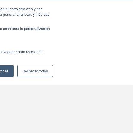
sas: Portal de empleo
Contacta
con nuestro sitio web y nos
a generar analíticas y métricas
Web
ctualidad
Buscar
México
e usan para la personalización
 navegador para recordar tu
 todas
Rechazar todas