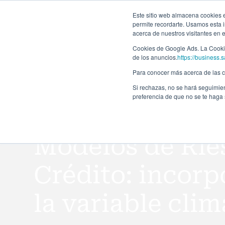
Forma
Este sitio web almacena cookies en
permite recordarte. Usamos esta i
acerca de nuestros visitantes en 
Programas
Cookies de Google Ads. La Cookie
de los anuncios.
https://business.s
Para conocer más acerca de las co
Si rechazas, no se hará seguimien
preferencia de que no se te haga
Todos los eventos
Modelos de Rie
Crédito: incor
la variable clim