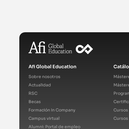
Afi Global Education
Catál
Sobre nosotros
Mástere
Actualidad
Mástere
RSC
Program
Becas
Certifi
Formación In Company
Cursos 
Campus virtual
Cursos
Alumni: Portal de empleo