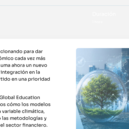
Duración
1 hora
ucionando para dar
nómico cada vez más
 suma ahora un nuevo
 integración en la
tido en una prioridad
i Global Education
emos cómo los modelos
 variable climática,
o las metodologías y
el sector financiero.