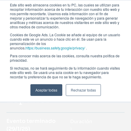
Este sitio web almacena cookies en tu PC, las cuales se utilizan para
recopilar información acerca de tu interacción con nuestro sitio web y
nos permite recordarte. Usamos esta información con el fin de
mejorar y personalizar tu experiencia de navegación y para generar
analíticas y métricas acerca de nuestros visitantes en este sitio web y
otros medios de comunicación.
Cookies de Google Ads. La Cookie se añade al equipo de un usuario
cuando este ve un anuncio o hace clic en él. Se usan para la
personalización de los
Todos los eventos
anuncios.
https://business.safety.google/privacy/
.
Para conocer más acerca de las cookies, consulta nuestra política de
Presentación de la 9ª
privacidad.
Si rechazas, no se hará seguimiento de tu información cuando visites
edición de la Guía del
este sitio web. Se usará una sola cookie en tu navegador para
recordar tu preferencia de que no se te haga seguimiento.
Sistema Financiero
Aceptar todas
Rechazar todas
Español
Evento terminado
Duración
(
29/1/25
)
1