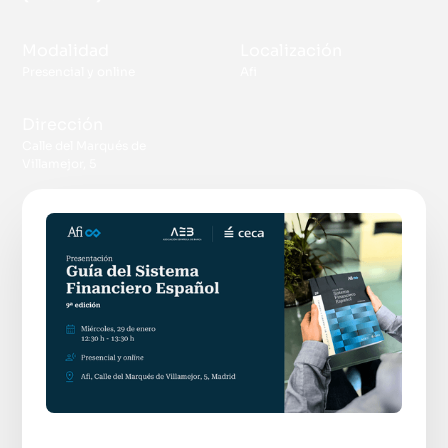
Modalidad
Localización
Presencial y online
Afi
Dirección
Calle del Marqués de
Villamejor, 5