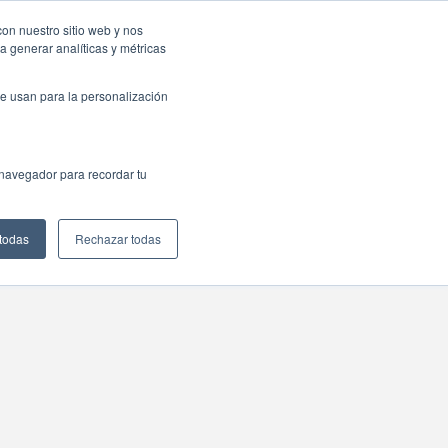
sas: Portal de empleo
Contacta
con nuestro sitio web y nos
a generar analíticas y métricas
Web
ctualidad
Buscar
México
e usan para la personalización
 navegador para recordar tu
 todas
Rechazar todas