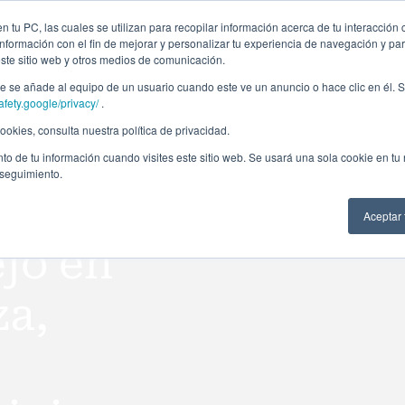
ción profesional
Campus virtual
Alumni: Portal de empleo
Empre
 tu PC, las cuales se utilizan para recopilar información acerca de tu interacción 
nformación con el fin de mejorar y personalizar tu experiencia de navegación y par
este sitio web y otros medios de comunicación.
Áreas
In company
Becas
Nosotros
A
 se añade al equipo de un usuario cuando este ve un anuncio o hace clic en él. S
afety.google/privacy/
.
okies, consulta nuestra política de privacidad.
to de tu información cuando visites este sitio web. Se usará una sola cookie en tu
 seguimiento.
Aceptar
jo en
za,