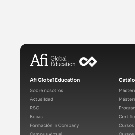
Afi Global Education
Catál
Sobre nosotros
Mástere
Actualidad
Mástere
RSC
Program
Becas
Certifi
Formación In Company
Cursos 
Campus virtual
Cursos