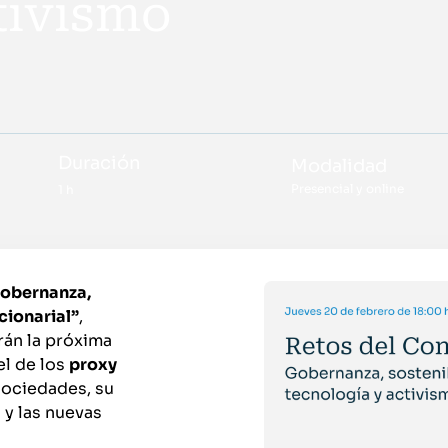
tivismo
Duración
Modalidad
Presencial y online
1 h
Gobernanza,
cionarial”
,
rán la próxima
el de los
proxy
 sociedades, su
 y las nuevas