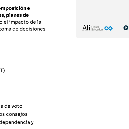
omposición e
s, planes de
o el impacto de la
 toma de decisiones
ET)
es de voto
los consejos
ndependencia y