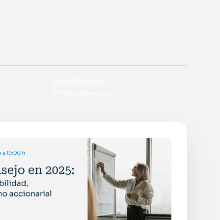
Localización
Afi Global Education