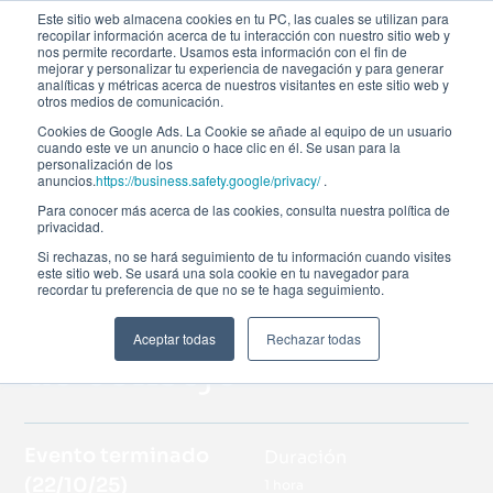
Este sitio web almacena cookies en tu PC, las cuales se utilizan para
recopilar información acerca de tu interacción con nuestro sitio web y
nos permite recordarte. Usamos esta información con el fin de
mejorar y personalizar tu experiencia de navegación y para generar
analíticas y métricas acerca de nuestros visitantes en este sitio web y
otros medios de comunicación.
Cookies de Google Ads. La Cookie se añade al equipo de un usuario
cuando este ve un anuncio o hace clic en él. Se usan para la
personalización de los
Todos los eventos
anuncios.
https://business.safety.google/privacy/
.
Para conocer más acerca de las cookies, consulta nuestra política de
Riesgos tecnológicos
privacidad.
Si rechazas, no se hará seguimiento de tu información cuando visites
y reputacionales:
este sitio web. Se usará una sola cookie en tu navegador para
recordar tu preferencia de que no se te haga seguimiento.
visión desde la sala
Aceptar todas
Rechazar todas
de consejo
Evento terminado
Duración
(
22/10/25
)
1 hora