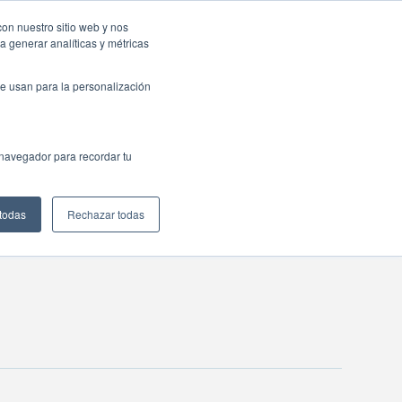
sas: Portal de empleo
Contacta
con nuestro sitio web y nos
a generar analíticas y métricas
Web
ctualidad
Buscar
México
e usan para la personalización
 navegador para recordar tu
 todas
Rechazar todas