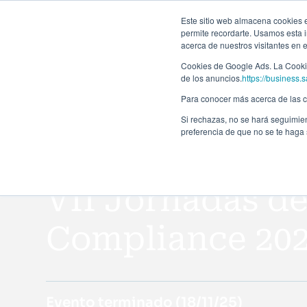
Forma
Este sitio web almacena cookies en
permite recordarte. Usamos esta i
acerca de nuestros visitantes en 
Programas
Cookies de Google Ads. La Cookie
de los anuncios.
https://business.s
Para conocer más acerca de las co
Si rechazas, no se hará seguimien
preferencia de que no se te haga
Todos los eventos
VII Jornadas de
Compliance 20
Evento terminado (
18/11/25
)