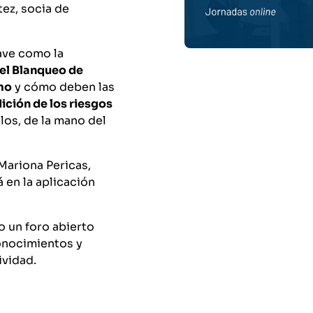
tez, socia de
ave como la
el Blanqueo de
smo
y cómo deben las
ición de los riesgos
ulos, de la mano del
Mariona Pericas,
 en la aplicación
 un foro abierto
onocimientos y
ividad.