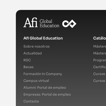
Afi Global Education
Catál
Sobre nosotros
Mástere
Actualidad
Mástere
RSC
Program
Becas
Certifi
Formación In Company
Cursos 
Campus virtual
Cursos
Alumni: Portal de empleo
Empresas: Portal de empleo
Contacta