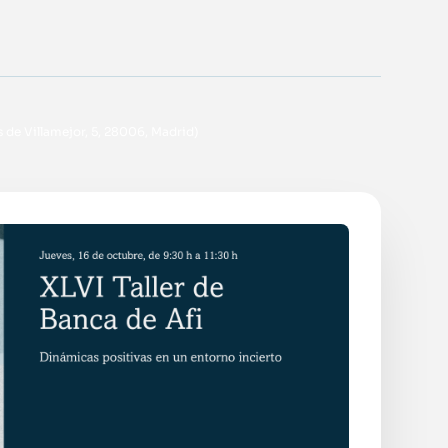
n
 de Villamejor, 5, 28006, Madrid)