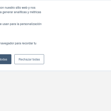
sas: Portal de empleo
Contacta
con nuestro sitio web y nos
a generar analíticas y métricas
Web
ctualidad
Buscar
México
e usan para la personalización
 navegador para recordar tu
 todas
Rechazar todas