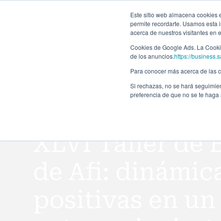
Forma
Este sitio web almacena cookies en
permite recordarte. Usamos esta i
acerca de nuestros visitantes en 
Programas
Cookies de Google Ads. La Cookie
de los anuncios.
https://business.s
Para conocer más acerca de las co
Si rechazas, no se hará seguimien
preferencia de que no se te haga
Todos los eventos
XLVI Taller de 
de Afi: dinámic
positivas en un