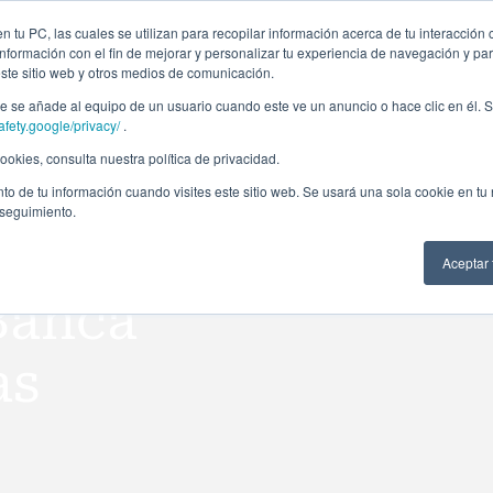
ción profesional
Campus virtual
Alumni: Portal de empleo
Empre
 tu PC, las cuales se utilizan para recopilar información acerca de tu interacción 
nformación con el fin de mejorar y personalizar tu experiencia de navegación y par
este sitio web y otros medios de comunicación.
Áreas
In company
Becas
Nosotros
A
 se añade al equipo de un usuario cuando este ve un anuncio o hace clic en él. S
afety.google/privacy/
.
okies, consulta nuestra política de privacidad.
to de tu información cuando visites este sitio web. Se usará una sola cookie en tu
 seguimiento.
Aceptar
Banca
as