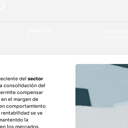
o
Duración
Direcció
Afi (C/Marqués
2
reciente del
sector
la consolidación del
ermite compensar
s en el margen de
buen comportamiento
 rentabilidad se ve
 mantenido la
 en los mercados.