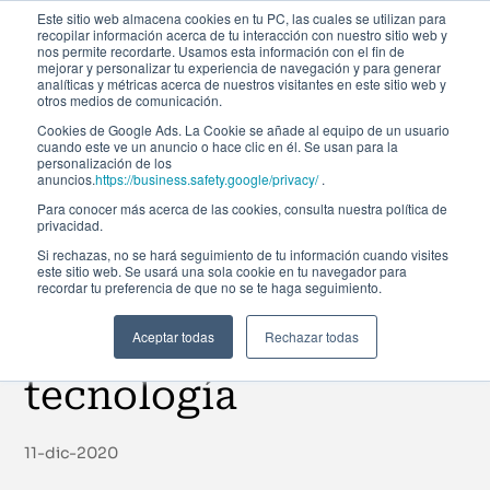
Este sitio web almacena cookies en tu PC, las cuales se utilizan para
recopilar información acerca de tu interacción con nuestro sitio web y
nos permite recordarte. Usamos esta información con el fin de
mejorar y personalizar tu experiencia de navegación y para generar
analíticas y métricas acerca de nuestros visitantes en este sitio web y
otros medios de comunicación.
Cookies de Google Ads. La Cookie se añade al equipo de un usuario
cuando este ve un anuncio o hace clic en él. Se usan para la
Noticias
personalización de los
anuncios.
https://business.safety.google/privacy/
.
Para conocer más acerca de las cookies, consulta nuestra política de
privacidad.
10 mujeres que
Si rechazas, no se hará seguimiento de tu información cuando visites
este sitio web. Se usará una sola cookie en tu navegador para
recordar tu preferencia de que no se te haga seguimiento.
cambiaron la
informática y la
Aceptar todas
Rechazar todas
tecnología
11-dic-2020