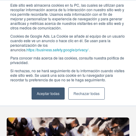
Este sitio web almacena cookies en tu PC, las cuales se utilizan para
recopilar información acerca de tu interacción con nuestro sitio web y
nos permite recordarte. Usamos esta información con el fin de
mejorar y personalizar tu experiencia de navegación y para generar
analíticas y métricas acerca de nuestros visitantes en este sitio web y
otros medios de comunicación.
Cookies de Google Ads. La Cookie se añade al equipo de un usuario
cuando este ve un anuncio o hace clic en él. Se usan para la
Noticias
personalización de los
anuncios.
https://business.safety.google/privacy/
.
Para conocer más acerca de las cookies, consulta nuestra política de
privacidad.
4ª Edición del foro de
Si rechazas, no se hará seguimiento de tu información cuando visites
este sitio web. Se usará una sola cookie en tu navegador para
recordar tu preferencia de que no se te haga seguimiento.
Empleo Afi4Talent
Aceptar todas
Rechazar todas
22-oct-2018