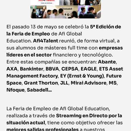
El pasado 13 de mayo se celebró la
5ª Edición de
la Feria de Empleo
de Afi Global
Education.
Afi4Talent
reunió, de forma virtual, a
sus alumnos de másteres full time con
empresas
líderes en el sector
financiero y tecnológico.
Entre estas compañías se encuentran:
Abante
,
AXA
,
Bankinter
,
BBVA
,
CEPSA
,
EAGLE
,
ETS Asset
Management Factory
,
EY (Ernst & Young)
,
Future
Space
,
Grant Thorton
,
JLL
,
Mirai Advisore
,
MS
,
Nfoque
,
Sabadell...
La Feria de Empleo de Afi Global Education,
realizada a través de
Streaming en Directo por la
situación actual
, tiene como objetivo ofrecer las
mejores salidas profesionales
a nuestros