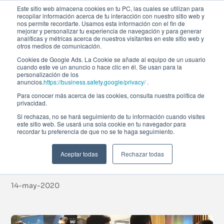
Este sitio web almacena cookies en tu PC, las cuales se utilizan para
recopilar información acerca de tu interacción con nuestro sitio web y
nos permite recordarte. Usamos esta información con el fin de
mejorar y personalizar tu experiencia de navegación y para generar
analíticas y métricas acerca de nuestros visitantes en este sitio web y
otros medios de comunicación.
Cookies de Google Ads. La Cookie se añade al equipo de un usuario
cuando este ve un anuncio o hace clic en él. Se usan para la
Noticias
personalización de los
anuncios.
https://business.safety.google/privacy/
.
Para conocer más acerca de las cookies, consulta nuestra política de
privacidad.
Afi Global Education
Si rechazas, no se hará seguimiento de tu información cuando visites
este sitio web. Se usará una sola cookie en tu navegador para
recordar tu preferencia de que no se te haga seguimiento.
celebra su V Edición
del Afi4Talent
Aceptar todas
Rechazar todas
14-may-2020