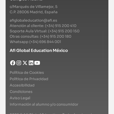
c/Marqués de Villamejor, 5
C.P. 28006 Madrid, España
afiglobaleducation@afi.es
Atención al cliente: (+34) 915 200 410
Soporte Aula Virtual: (+34) 915 200 150
Otras consultas: (+34) 915 200 180
Whatsapp (+34) 696 844 001
Afi Global Education México
Política de Cookies
Política de Privacidad
Accesibilidad
Condiciones
Aviso Legal
Información al alumno y/o consumidor