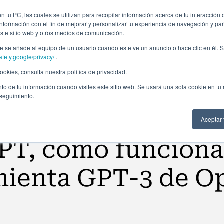
ción profesional
Campus virtual
Alumni: Portal de empleo
Empre
 tu PC, las cuales se utilizan para recopilar información acerca de tu interacción 
nformación con el fin de mejorar y personalizar tu experiencia de navegación y par
este sitio web y otros medios de comunicación.
Áreas
In company
Becas
Nosotros
A
 se añade al equipo de un usuario cuando este ve un anuncio o hace clic en él. S
afety.google/privacy/
.
okies, consulta nuestra política de privacidad.
to de tu información cuando visites este sitio web. Se usará una sola cookie en tu
 seguimiento.
Aceptar
PT, cómo funciona
mienta GPT-3 de O