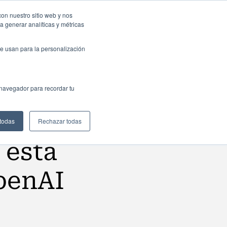
sas: Portal de empleo
Contacta
con nuestro sitio web y nos
a generar analíticas y métricas
Web
ctualidad
Buscar
México
e usan para la personalización
 navegador para recordar tu
 todas
Rechazar todas
 esta
penAI