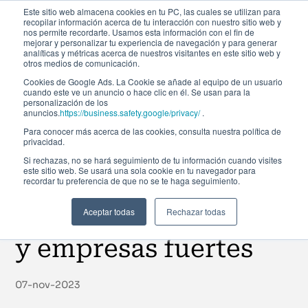
Este sitio web almacena cookies en tu PC, las cuales se utilizan para
recopilar información acerca de tu interacción con nuestro sitio web y
nos permite recordarte. Usamos esta información con el fin de
mejorar y personalizar tu experiencia de navegación y para generar
analíticas y métricas acerca de nuestros visitantes en este sitio web y
otros medios de comunicación.
Cookies de Google Ads. La Cookie se añade al equipo de un usuario
cuando este ve un anuncio o hace clic en él. Se usan para la
Noticias
personalización de los
anuncios.
https://business.safety.google/privacy/
.
Para conocer más acerca de las cookies, consulta nuestra política de
privacidad.
El impacto y
Si rechazas, no se hará seguimiento de tu información cuando visites
este sitio web. Se usará una sola cookie en tu navegador para
recordar tu preferencia de que no se te haga seguimiento.
sostenibilidad para
profesionales felices
Aceptar todas
Rechazar todas
y empresas fuertes
07-nov-2023