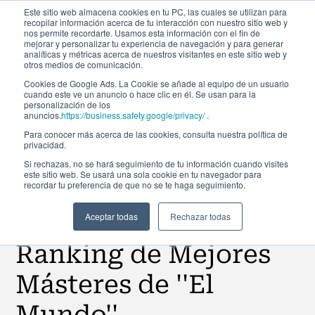
Este sitio web almacena cookies en tu PC, las cuales se utilizan para
recopilar información acerca de tu interacción con nuestro sitio web y
nos permite recordarte. Usamos esta información con el fin de
mejorar y personalizar tu experiencia de navegación y para generar
analíticas y métricas acerca de nuestros visitantes en este sitio web y
otros medios de comunicación.
Cookies de Google Ads. La Cookie se añade al equipo de un usuario
cuando este ve un anuncio o hace clic en él. Se usan para la
Noticias
personalización de los
anuncios.
https://business.safety.google/privacy/
.
Para conocer más acerca de las cookies, consulta nuestra política de
privacidad.
El Máster en Finanzas
Si rechazas, no se hará seguimiento de tu información cuando visites
este sitio web. Se usará una sola cookie en tu navegador para
recordar tu preferencia de que no se te haga seguimiento.
consigue la tercera
posición en el
Aceptar todas
Rechazar todas
Ranking de Mejores
Másteres de ''El