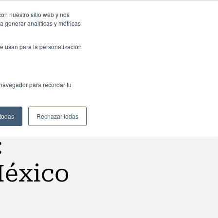
sas: Portal de empleo
Contacta
con nuestro sitio web y nos
a generar analíticas y métricas
Web
ctualidad
Buscar
México
e usan para la personalización
 navegador para recordar tu
 todas
Rechazar todas
:
México