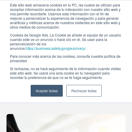
Este sitio web almacena cookies en tu PC, las cuales se utilizan para
recopilar información acerca de tu interacción con nuestro sitio web y
nos permite recordarte. Usamos esta información con el fin de
mejorar y personalizar tu experiencia de navegación y para generar
analíticas y métricas acerca de nuestros visitantes en este sitio web y
otros medios de comunicación.
Cookies de Google Ads. La Cookie se añade al equipo de un usuario
cuando este ve un anuncio o hace clic en él. Se usan para la
Noticias
personalización de los
anuncios.
https://business.safety.google/privacy/
.
Para conocer más acerca de las cookies, consulta nuestra política de
privacidad.
Gestión pasiva vs.
Si rechazas, no se hará seguimiento de tu información cuando visites
este sitio web. Se usará una sola cookie en tu navegador para
recordar tu preferencia de que no se te haga seguimiento.
Gestión activa
Aceptar todas
Rechazar todas
31-dic-2021