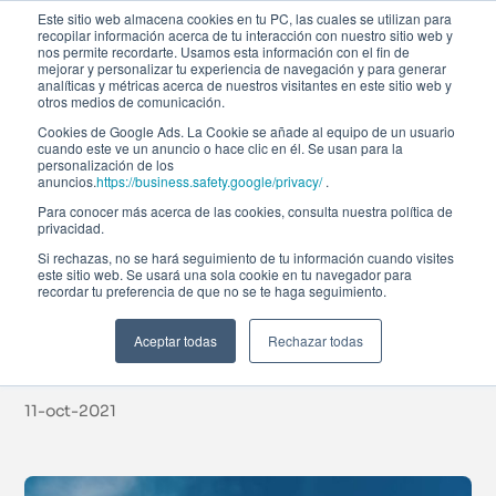
Este sitio web almacena cookies en tu PC, las cuales se utilizan para
recopilar información acerca de tu interacción con nuestro sitio web y
nos permite recordarte. Usamos esta información con el fin de
mejorar y personalizar tu experiencia de navegación y para generar
analíticas y métricas acerca de nuestros visitantes en este sitio web y
otros medios de comunicación.
Cookies de Google Ads. La Cookie se añade al equipo de un usuario
cuando este ve un anuncio o hace clic en él. Se usan para la
Noticias
personalización de los
anuncios.
https://business.safety.google/privacy/
.
Para conocer más acerca de las cookies, consulta nuestra política de
privacidad.
Impulsar a las niñas a
Si rechazas, no se hará seguimiento de tu información cuando visites
este sitio web. Se usará una sola cookie en tu navegador para
recordar tu preferencia de que no se te haga seguimiento.
ser quienes quieran
ser
Aceptar todas
Rechazar todas
11-oct-2021