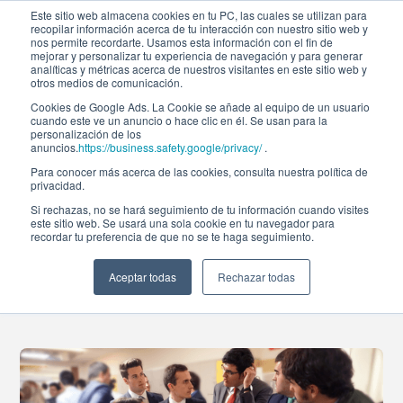
Este sitio web almacena cookies en tu PC, las cuales se utilizan para
recopilar información acerca de tu interacción con nuestro sitio web y
nos permite recordarte. Usamos esta información con el fin de
mejorar y personalizar tu experiencia de navegación y para generar
analíticas y métricas acerca de nuestros visitantes en este sitio web y
otros medios de comunicación.
Cookies de Google Ads. La Cookie se añade al equipo de un usuario
cuando este ve un anuncio o hace clic en él. Se usan para la
Noticias
personalización de los
anuncios.
https://business.safety.google/privacy/
.
Para conocer más acerca de las cookies, consulta nuestra política de
privacidad.
IV Edición Feria de
Si rechazas, no se hará seguimiento de tu información cuando visites
este sitio web. Se usará una sola cookie en tu navegador para
recordar tu preferencia de que no se te haga seguimiento.
Empleo Afi4Talent
Aceptar todas
Rechazar todas
08-may-2019