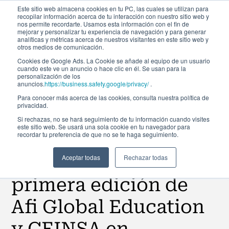
Este sitio web almacena cookies en tu PC, las cuales se utilizan para
recopilar información acerca de tu interacción con nuestro sitio web y
nos permite recordarte. Usamos esta información con el fin de
mejorar y personalizar tu experiencia de navegación y para generar
analíticas y métricas acerca de nuestros visitantes en este sitio web y
otros medios de comunicación.
Cookies de Google Ads. La Cookie se añade al equipo de un usuario
cuando este ve un anuncio o hace clic en él. Se usan para la
Noticias
personalización de los
anuncios.
https://business.safety.google/privacy/
.
Para conocer más acerca de las cookies, consulta nuestra política de
privacidad.
Liderazgo directivo
Si rechazas, no se hará seguimiento de tu información cuando visites
este sitio web. Se usará una sola cookie en tu navegador para
recordar tu preferencia de que no se te haga seguimiento.
en entornos
complejos: Éxito de la
Aceptar todas
Rechazar todas
primera edición de
Afi Global Education