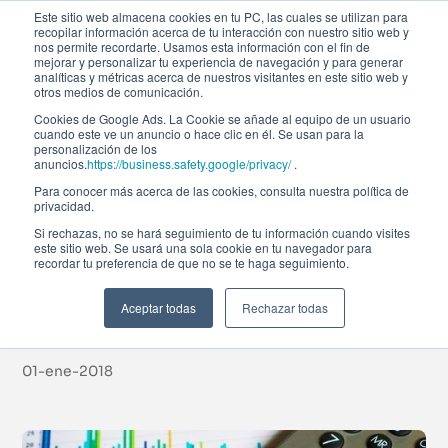
Este sitio web almacena cookies en tu PC, las cuales se utilizan para
recopilar información acerca de tu interacción con nuestro sitio web y
nos permite recordarte. Usamos esta información con el fin de
mejorar y personalizar tu experiencia de navegación y para generar
analíticas y métricas acerca de nuestros visitantes en este sitio web y
otros medios de comunicación.
Cookies de Google Ads. La Cookie se añade al equipo de un usuario
cuando este ve un anuncio o hace clic en él. Se usan para la
Noticias
personalización de los
anuncios.
https://business.safety.google/privacy/
.
Para conocer más acerca de las cookies, consulta nuestra política de
privacidad.
¿Qué Futuro le Espera
Si rechazas, no se hará seguimiento de tu información cuando visites
este sitio web. Se usará una sola cookie en tu navegador para
recordar tu preferencia de que no se te haga seguimiento.
a la Industria
Financiera?
Aceptar todas
Rechazar todas
01-ene-2018