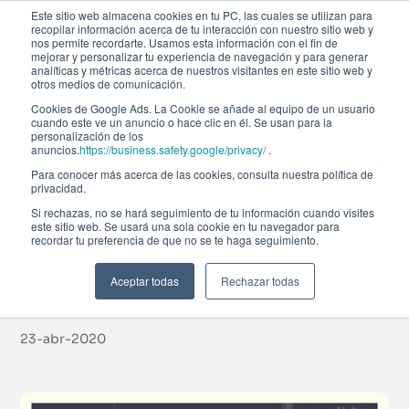
Este sitio web almacena cookies en tu PC, las cuales se utilizan para
recopilar información acerca de tu interacción con nuestro sitio web y
nos permite recordarte. Usamos esta información con el fin de
mejorar y personalizar tu experiencia de navegación y para generar
analíticas y métricas acerca de nuestros visitantes en este sitio web y
otros medios de comunicación.
Cookies de Google Ads. La Cookie se añade al equipo de un usuario
cuando este ve un anuncio o hace clic en él. Se usan para la
Noticias
personalización de los
anuncios.
https://business.safety.google/privacy/
.
Para conocer más acerca de las cookies, consulta nuestra política de
privacidad.
Recomendación de
Si rechazas, no se hará seguimiento de tu información cuando visites
este sitio web. Se usará una sola cookie en tu navegador para
recordar tu preferencia de que no se te haga seguimiento.
libros económicos Afi
Global Education
Aceptar todas
Rechazar todas
23-abr-2020