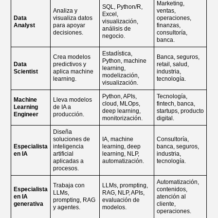
Marketing,
SQL, Python/R,
Analiza y
ventas,
Excel,
Data
visualiza datos
operaciones,
visualización,
Analyst
para apoyar
finanzas,
análisis de
decisiones.
consultoría,
negocio.
banca.
Estadística,
Crea modelos
Banca, seguros,
Python, machine
Data
predictivos y
retail, salud,
learning,
Scientist
aplica machine
industria,
modelización,
learning.
tecnología.
visualización.
Python, APIs,
Tecnología,
Machine
Lleva modelos
cloud, MLOps,
fintech, banca,
Learning
de IA a
deep learning,
startups, producto
Engineer
producción.
monitorización.
digital.
Diseña
soluciones de
IA, machine
Consultoría,
Especialista
inteligencia
learning, deep
banca, seguros,
en IA
artificial
learning, NLP,
industria,
aplicadas a
automatización.
tecnología.
procesos.
Automatización,
Trabaja con
LLMs, prompting,
Especialista
contenidos,
LLMs,
RAG, NLP, APIs,
en IA
atención al
prompting, RAG
evaluación de
generativa
cliente,
y agentes.
modelos.
operaciones.