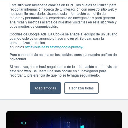
Este sitio web almacena cookies en tu PC, las cuales se utilizan para
recopilar información acerca de tu interacción con nuestro sitio web y
nos permite recordarte. Usamos esta información con el fin de
mejorar y personalizar tu experiencia de navegación y para generar
analíticas y métricas acerca de nuestros visitantes en este sitio web y
otros medios de comunicación.
Cookies de Google Ads. La Cookie se añade al equipo de un usuario
cuando este ve un anuncio o hace clic en él. Se usan para la
Noticias
personalización de los
anuncios.
https://business.safety.google/privacy/
.
Para conocer más acerca de las cookies, consulta nuestra política de
privacidad.
Salidas profesionales
Si rechazas, no se hará seguimiento de tu información cuando visites
este sitio web. Se usará una sola cookie en tu navegador para
recordar tu preferencia de que no se te haga seguimiento.
en Data, IA y Business
Analytics
Aceptar todas
Rechazar todas