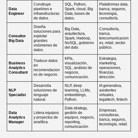
Construye
SQL, Python,
Plataformas data,
Data
pipelines e
Spark, cloud, Big
banca, seguros,
Engineer
infraestructuras
Data, bases de
tecnología,
de datos.
datos.
consultoría.
Diseña
Big Data,
Consultoría,
soluciones para
arquitectura,
banca,
Consultor
explotar
Spark, Hadoop,
telecomunicacion
Big Data
grandes
NoSQL, gobierno
es, retail, sector
volúmenes de
del dato.
público.
datos.
KPIs,
Estrategia,
Traduce datos
Business
visualización,
marketing,
en
Analytics
SQL, análisis de
operaciones,
recomendacion
Consultant
negocio,
finanzas,
es de negocio.
comunicación.
dirección.
Desarrolla
NLP, deep
IA generativa,
NLP
soluciones de
learning, LLMs,
asistentes
Specialist
lenguaje
embeddings,
virtuales,
natural.
Python.
legaltech, fintech.
Data strategy,
Empresas,
Data
Lidera equipos
gestión de
consultoras,
Analytics
y proyectos de
equipos, negocio,
banca, seguros,
Manager
analítica.
reporting,
tecnología, retail.
comunicación.