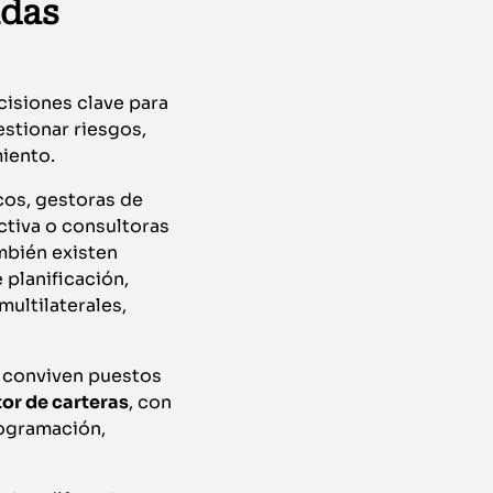
idas
isiones clave para
estionar riesgos,
miento.
ncos, gestoras de
ctiva o consultoras
ambién existen
planificación,
multilaterales,
y conviven puestos
or de carteras
, con
rogramación,