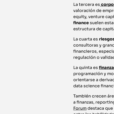
La tercera es
corpo
valoración de empre
equity, venture cap
finance
suelen esta
estructura de capita
La cuarta es
riesgos
consultoras y grand
financieros, especi
regulación o valid
La quinta es
finanza
programación y mode
orientarse a deriva
data science financ
También crecen área
a finanzas, reportin
Forum
destaca que l