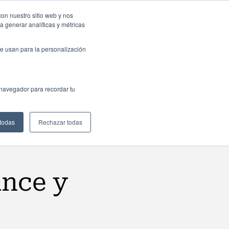
sas: Portal de empleo
Contacta
con nuestro sitio web y nos
a generar analíticas y métricas
Web
ctualidad
Buscar
México
e usan para la personalización
 navegador para recordar tu
 todas
Rechazar todas
ance y