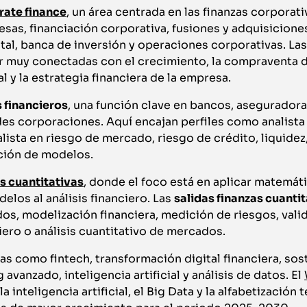
rate finance
, un área centrada en las finanzas corporati
sas, financiación corporativa, fusiones y adquisicione
ital, banca de inversión y operaciones corporativas. La
r muy conectadas con el crecimiento, la compraventa d
l y la estrategia financiera de la empresa.
 financieros
, una función clave en bancos, aseguradora
es corporaciones. Aquí encajan perfiles como analista
alista en riesgo de mercado, riesgo de crédito, liquide
ación de modelos.
s cuantitativas
, donde el foco está en aplicar matemáti
los al análisis financiero. Las
salidas finanzas cuanti
dos, modelización financiera, medición de riesgos, val
iero o análisis cuantitativo de mercados.
s como fintech, transformación digital financiera, sos
g avanzado, inteligencia artificial y análisis de datos. El
a inteligencia artificial, el Big Data y la alfabetización