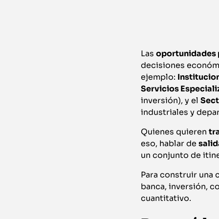
Las
oportunidades p
decisiones económic
ejemplo:
Institucio
Servicios Especial
inversión), y el
Sect
industriales y depa
Quienes quieren
tr
eso, hablar de
salid
un conjunto de itin
Para construir una c
banca, inversión, co
cuantitativo.