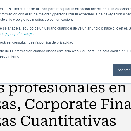
ción profesional
Campus virtual
Alumni: Portal de empleo
Empre
 tu PC, las cuales se utilizan para recopilar información acerca de tu interacción 
nformación con el fin de mejorar y personalizar tu experiencia de navegación y par
este sitio web y otros medios de comunicación.
Áreas
In company
Becas
Nosotros
A
 se añade al equipo de un usuario cuando este ve un anuncio o hace clic en él. S
afety.google/privacy/
.
okies, consulta nuestra política de privacidad.
to de tu información cuando visites este sitio web. Se usará una sola cookie en tu
 seguimiento.
Aceptar
s profesionales en
as, Corporate Fin
as Cuantitativas