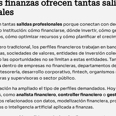
s finanzas ofrecen tantas sal
ales
n tantas
salidas profesionales
porque conectan con dec
 institución: cómo financiarse, dónde invertir, cómo g
s, cómo optimizar recursos y cómo planificar el creci
ero tradicional, los perfiles financieros trabajan en ba
s, sociedades de valores, entidades de inversión cole
o las oportunidades no se limitan a estas entidades. T
s
dentro de empresas no financieras, departamentos de 
 tesorería, desarrollo corporativo, fintech, organismos 
as y supervisoras o sector público.
zación ha ampliado el tipo de perfiles demandados. Ho
os, como
analista financiero
,
controller financiero
o
gest
os relacionados con datos, modelización financiera, p
s o inteligencia artificial aplicada a finanzas.