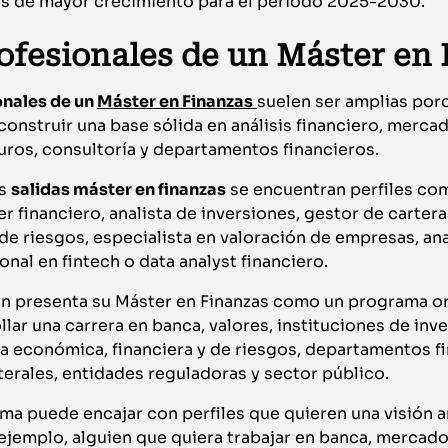
des de mayor crecimiento para el periodo 2025-2030.
rofesionales de un Máster en
onales de un
Máster en Finanzas
suelen ser amplias por
onstruir una base sólida en análisis financiero, mercad
uros, consultoría y departamentos financieros.
es
salidas máster en finanzas
se encuentran perfiles com
er financiero, analista de inversiones, gestor de cartera
a de riesgos, especialista en valoración de empresas, a
onal en fintech o data analyst financiero.
on presenta su Máster en Finanzas como un programa o
lar una carrera en banca, valores, instituciones de inve
a económica, financiera y de riesgos, departamentos fi
erales, entidades reguladoras y sector público.
ma puede encajar con perfiles que quieren una visión 
 ejemplo, alguien que quiera trabajar en banca, mercado