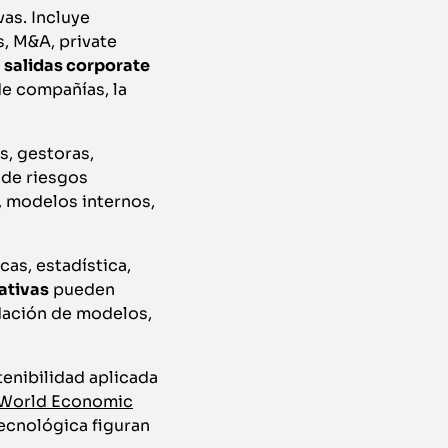
vas. Incluye
s, M&A, private
s
salidas corporate
e compañías, la
s, gestoras,
 de riesgos
z, modelos internos,
cas, estadística,
tativas
pueden
idación de modelos,
tenibilidad aplicada
World Economic
 tecnológica figuran