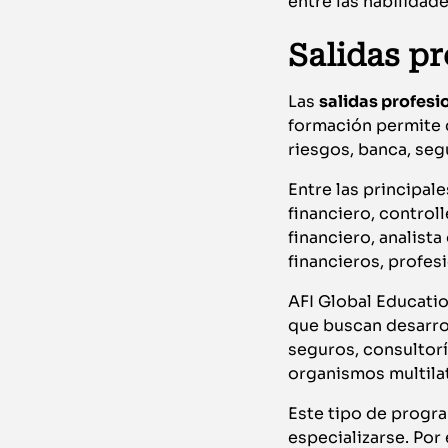
entre las habilida
Salidas p
Las
salidas profesi
formación permite c
riesgos, banca, seg
Entre las principal
financiero, controll
financiero, analist
financieros, profesi
AFI Global Educati
que buscan desarrol
seguros, consultorí
organismos multilat
Este tipo de progra
especializarse. Por