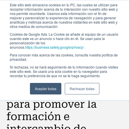
Este sitio web almacena cookies en tu PC, las cuales se utilizan para
recopilar información acerca de tu interacción con nuestro sitio web y
nos permite recordarte. Usamos esta información con el fin de
mejorar y personalizar tu experiencia de navegación y para generar
analíticas y métricas acerca de nuestros visitantes en este sitio web y
otros medios de comunicación.
Cookies de Google Ads. La Cookie se añade al equipo de un usuario
cuando este ve un anuncio o hace clic en él. Se usan para la
Noticias
personalización de los
anuncios.
https://business.safety.google/privacy/
.
Para conocer más acerca de las cookies, consulta nuestra política de
privacidad.
Santander y Afi
Si rechazas, no se hará seguimiento de tu información cuando visites
este sitio web. Se usará una sola cookie en tu navegador para
recordar tu preferencia de que no se te haga seguimiento.
Global Education
firman un acuerdo
Aceptar todas
Rechazar todas
para promover la
formación e