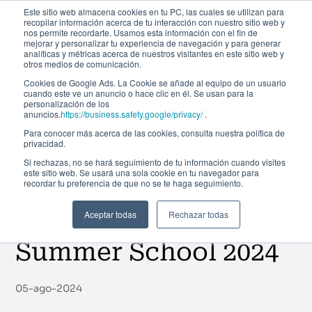
Este sitio web almacena cookies en tu PC, las cuales se utilizan para
recopilar información acerca de tu interacción con nuestro sitio web y
nos permite recordarte. Usamos esta información con el fin de
mejorar y personalizar tu experiencia de navegación y para generar
analíticas y métricas acerca de nuestros visitantes en este sitio web y
otros medios de comunicación.
Cookies de Google Ads. La Cookie se añade al equipo de un usuario
cuando este ve un anuncio o hace clic en él. Se usan para la
Noticias
personalización de los
anuncios.
https://business.safety.google/privacy/
.
Para conocer más acerca de las cookies, consulta nuestra política de
privacidad.
Un verano de
Si rechazas, no se hará seguimiento de tu información cuando visites
este sitio web. Se usará una sola cookie en tu navegador para
recordar tu preferencia de que no se te haga seguimiento.
aprendizaje y
experiencias únicas |
Aceptar todas
Rechazar todas
Summer School 2024
05-ago-2024