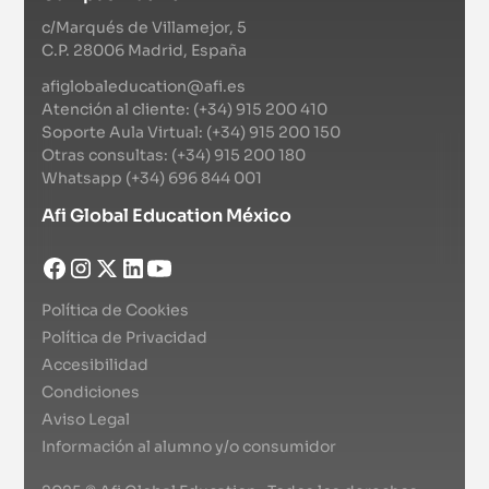
c/Marqués de Villamejor, 5
C.P. 28006 Madrid, España
afiglobaleducation@afi.es
Atención al cliente: (+34) 915 200 410
Soporte Aula Virtual: (+34) 915 200 150
Otras consultas: (+34) 915 200 180
Whatsapp (+34) 696 844 001
Afi Global Education México
Política de Cookies
Política de Privacidad
Accesibilidad
Condiciones
Aviso Legal
Información al alumno y/o consumidor