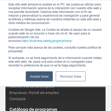
Este sitio web almacena cookies en tu PC, las cuales se utilizan para
recopilar información acerca de tu interacción con nuestro sitio web y
nos permite recordarte. Usamos esta información con el fin de
mejorar y personalizar tu experiencia de navegación y para generar
analíticas y métricas acerca de nuestros visitantes en este sitio web y
otros medios de comunicación.
Cookies de Google Ads. La Cookie se añade al equipo de un usuario
cuando este ve un anuncio o hace clic en él. Se usan para la
personalización de los
anuncios.
https://business.safety.google/privacy/
.
Afi Global Education
Para conocer más acerca de las cookies, consulta nuestra política de
Sobre nosotros
privacidad.
Actualidad
Si rechazas, no se hará seguimiento de tu información cuando visites
este sitio web. Se usará una sola cookie en tu navegador para
RSC
recordar tu preferencia de que no se te haga seguimiento.
Becas
Formación In Company
Aceptar todas
Rechazar todas
Campus virtual
Alumni: Portal de empleo
Empresas: Portal de empleo
Contacta
Catálogo de programas