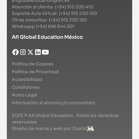
afiglobaleducation@afi.es
Atención al cliente: (+34) 915 200 410
Soporte Aula Virtual: (+34) 915 200 150
Otras consultas: (+34) 915 200 180
Whatsapp (+34) 696 844 001
Afi Global Education México
Política de Cookies
Política de Privacidad
Accesibilidad
Condiciones
Aviso Legal
Información al alumno y/o consumidor
2025 © Afi Global Education · Todos los derechos
reservados
Diseño de marca y web por Ocelot