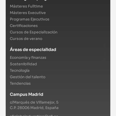
Másteres Fulltime
Másteres Executive
Programas Ejecutivos
Certificaciones
Cursos de Especialización
Cursos de verano
Áreas de especialidad
Economía y finanzas
Sostenibilidad
Tecnología
Gestión del talento
Tendencias
Campus Madrid
c/Marqués de Villamejor, 5
C.P. 28006 Madrid, España