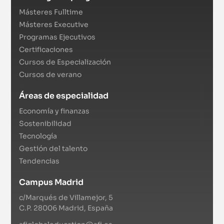
Másteres Fulltime
Másteres Executive
Programas Ejecutivos
Certificaciones
Cursos de Especialización
Cursos de verano
Áreas de especialidad
Economía y finanzas
Sostenibilidad
Tecnología
Gestión del talento
Tendencias
Campus Madrid
c/Marqués de Villamejor, 5
C.P. 28006 Madrid, España