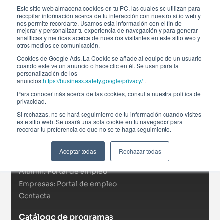
Este sitio web almacena cookies en tu PC, las cuales se utilizan para
recopilar información acerca de tu interacción con nuestro sitio web y
nos permite recordarte. Usamos esta información con el fin de
mejorar y personalizar tu experiencia de navegación y para generar
analíticas y métricas acerca de nuestros visitantes en este sitio web y
otros medios de comunicación.
Cookies de Google Ads. La Cookie se añade al equipo de un usuario
cuando este ve un anuncio o hace clic en él. Se usan para la
personalización de los
anuncios.
https://business.safety.google/privacy/
.
Afi Global Education
Para conocer más acerca de las cookies, consulta nuestra política de
Sobre nosotros
privacidad.
Actualidad
Si rechazas, no se hará seguimiento de tu información cuando visites
este sitio web. Se usará una sola cookie en tu navegador para
RSC
recordar tu preferencia de que no se te haga seguimiento.
Becas
Formación In Company
Aceptar todas
Rechazar todas
Campus virtual
Alumni: Portal de empleo
Empresas: Portal de empleo
Contacta
Catálogo de programas