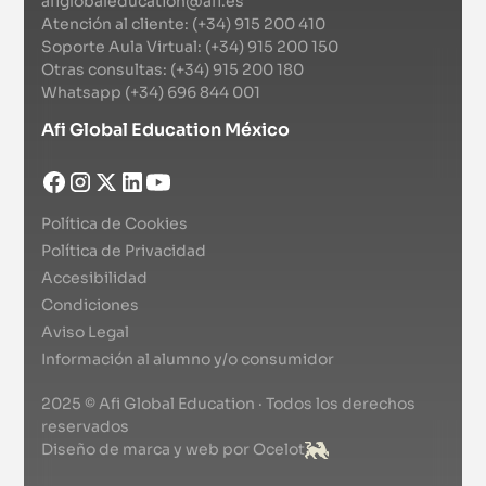
afiglobaleducation@afi.es
Atención al cliente: (+34) 915 200 410
Soporte Aula Virtual: (+34) 915 200 150
Otras consultas: (+34) 915 200 180
Whatsapp (+34) 696 844 001
Afi Global Education México
Política de Cookies
Política de Privacidad
Accesibilidad
Condiciones
Aviso Legal
Información al alumno y/o consumidor
2025 © Afi Global Education · Todos los derechos
reservados
Diseño de marca y web por Ocelot