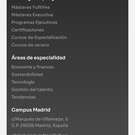
Másteres Fulltime
Másteres Executive
Programas Ejecutivos
Certificaciones
Cursos de Especialización
Cursos de verano
Áreas de especialidad
Economía y finanzas
Sostenibilidad
Tecnología
Gestión del talento
Tendencias
Campus Madrid
c/Marqués de Villamejor, 5
C.P. 28006 Madrid, España