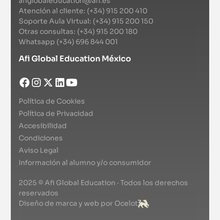
afiglobaleducation@afi.es
Atención al cliente: (+34) 915 200 410
Soporte Aula Virtual: (+34) 915 200 150
Otras consultas: (+34) 915 200 180
Whatsapp (+34) 696 844 001
Afi Global Education México
Política de Cookies
Política de Privacidad
Accesibilidad
Condiciones
Aviso Legal
Información al alumno y/o consumidor
2025 © Afi Global Education · Todos los derechos
reservados
Diseño de marca y web por Ocelot