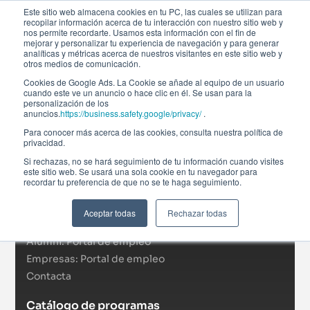
Este sitio web almacena cookies en tu PC, las cuales se utilizan para
recopilar información acerca de tu interacción con nuestro sitio web y
nos permite recordarte. Usamos esta información con el fin de
mejorar y personalizar tu experiencia de navegación y para generar
analíticas y métricas acerca de nuestros visitantes en este sitio web y
otros medios de comunicación.
Cookies de Google Ads. La Cookie se añade al equipo de un usuario
cuando este ve un anuncio o hace clic en él. Se usan para la
personalización de los
anuncios.
https://business.safety.google/privacy/
.
Afi Global Education
Para conocer más acerca de las cookies, consulta nuestra política de
Sobre nosotros
privacidad.
Actualidad
Si rechazas, no se hará seguimiento de tu información cuando visites
este sitio web. Se usará una sola cookie en tu navegador para
RSC
recordar tu preferencia de que no se te haga seguimiento.
Becas
Formación In Company
Aceptar todas
Rechazar todas
Campus virtual
Alumni: Portal de empleo
Empresas: Portal de empleo
Contacta
Catálogo de programas